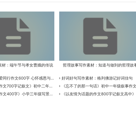
素材：端午节与孝女曹娥的传说
哲理故事写作素材：知道与做到的哲理故
心怀感恩与爱同行作文600字》小学六年级叙事作文共2193字数
好词好句写作素材：格列佛游记好词佳句
0字记叙文》初中二年级叙事作文共710字数
《忘不了的那一句话》初中一年级叙事作文共688字
00字》小学三年级写景作文共408字数
《以友情为话题的作文800字记叙文高中》高中一年级话题作文共1021字