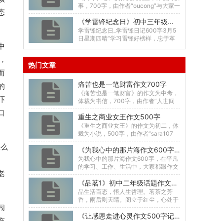
事，700字，由作者“oucong”与大家一
态
起分享，希望大家喜欢这篇《闷-门=
《学雷锋纪念日》初中三年级日记写作共665字数
心》作...
学雷锋纪念日_学雷锋日记600字3月5
日星期四晴“学习雷锋好榜样，忠于革
中
命忠于党……”我踏着一路春风，撒下一
路欢...
，
热门文章
而
痛苦也是一笔财富作文700字
的
《痛苦也是一笔财富》的作文为中考，
吓
体裁为书信，700字，由作者“人世间
的过客”与大家一起分享，希望大家喜
口
重生之商业女王作文500字
欢这篇《痛苦也是...
《重生之商业女王》的作文为初二，体
裁为小说，500字，由作者“sara107
0”与大家一起分享，希望大家喜欢这篇
怎么
《为我心中的那片海作文600字 为我心中的那片海优秀作文》初中三年级话题作文共4038字数
《重生之...
为我心中的那片海作文600字，在平凡
自
的学习、工作、生活中，大家都跟作文
老
打过交道吧，作文一定要做到主题集
《品茗1》初中二年级话题作文共1044字数
中，围绕同一主题作...
品生活百态，悟人生哲理。茗茶之芳
香，雨后则天睛。阁立于红尘，心处于
闯
静逸。一-题记“松花酿酒，春水煎
《让感恩走进心灵作文500字记叙文》初中三年级叙事作文共568字数
茶。”茶...
充