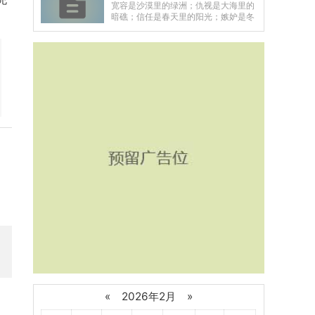
宽容是沙漠里的绿洲；仇视是大海里的
暗礁；信任是春天里的阳光；嫉妒是冬
天里的冰霜。而感恩则是夏日凉风，冬
日暖炉。——题记乌...
«
2026年2月
»