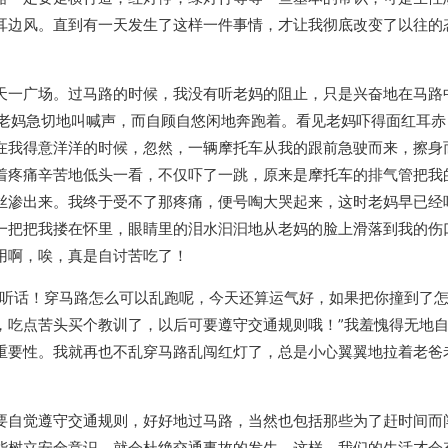
耳边风。直到有一天发生了这样一件事情，才让我彻底改变了以往的
天一广场。过马路的时候，我没有听老妈的阻止，只是兴奋地在马路
顾老妈急切地叫喊声，而自顾自悠闲地奔跑着。看见老妈吓得面红耳赤
在我得意洋洋的时候，忽然，一辆摩托车从我的跟前急驶而来，擦身
着疼痛辛苦地低头一看，不仅吓了一跳，原来是摩托车的排气管把我
丝渗出来。我终于受不了那疼痛，便号啕大哭起来，这时老妈早已经
一把把我搂在怀里，眼睛里的泪水汩汩地从老妈的脸上滑落到我的伤
用啊，唉，真是自讨苦吃了！
不听话！穿马路怎么可以乱跑呢，今天还算运气好，如果把你撞到了
，吃点苦头买个教训了，以后可要遵守交通规则哦！”我羞愧得无地
重要性。我就再也不乱穿马路乱闯红灯了，总是小心翼翼地拉着老爸
要自觉遵守交通规则，好好地过马路，当然也包括那些为了赶时间而
能树立安全意识，就会杜绝交通事故的发生，这样，我们的生活才会