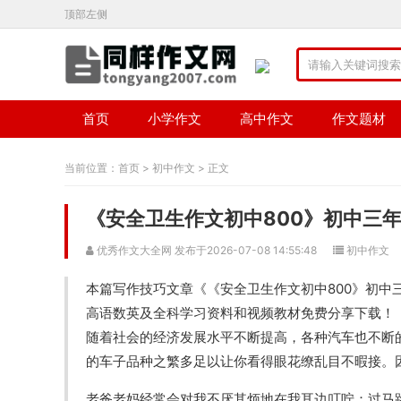
顶部左侧
首页
小学作文
高中作文
作文题材
当前位置：
首页
>
初中作文
> 正文
《安全卫生作文初中800》初中三年
优秀作文大全网 发布于2026-07-08 14:55:48
初中作文
本篇写作技巧文章《《安全卫生作文初中800》初中
高语数英及全科学习资料和视频教材免费分享下载！
随着社会的经济发展水平不断提高，各种汽车也不断
的车子品种之繁多足以让你看得眼花缭乱目不暇接。
老爸老妈经常会对我不厌其烦地在我耳边叮咛：过马