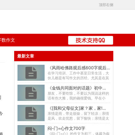
顶部右侧
字数作文
最新文章
《风雨哈佛路观后感600字观后感 风雨哈佛路观后感5篇》初中一年级读后感共4100字数
在学习培训、工作中甚至日常生活，大
伙儿都是有写作文的历经。尤其是在其
中的话题作文，也是普遍，话题作文的
《金钱共同面对的话题》初中三年级读书笔记共1046字数
主题风格无须从原材...
朋友，不要吃惊，不要以为我说这样的
初
话有伤大雅，我的确很爱钱。早在小
时，那金光闪闪的小硬币在我眼里就特
《[我和父母征文]家？家，家!》初中二年级杂文写作共1415字数
有魅力，因为它就等于...
今
亲情是雨，带走烦燥，留下轻凉；亲情
是风，吹走忧愁，留下愉快；亲情是太
阳，带走黑暗，留下光明。亲情是最伟
闷-门=心作文700字
大的，不管我们快乐...
《闷-门=心》的作文为初三，体裁为叙
顽