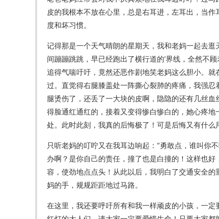
皮的我根本不放在心里，总是右耳进，左耳出，当作
度和坏习惯。
记得那是一个天气晴朗的星期天，我和老妈一起去逛
间蹦蹦跳跳，早已经跑出了横行道的’界线，全然不
追得气喘吁吁，竟然还恶作剧地笑老妈这么胆小。就
过。直觉得右腿膝盖处一阵撕心裂肺的疼痛，我强忍
腿烫伤了，还丢了一大块的皮啊，隐隐的还有几丝血
得脸通红通红的，接着又变得惨白惨白的，她心疼地
处。此时此刻，我真的后悔极了！可是后悔又有什么
只听老妈的叮咛又在我耳边响起：“勇敢点，谁叫你
办啊？是你自己的责任，撞了也是白撞的！这样也好
容，使劲地点点头！从此以后，我明白了交通安全的
妈的手，规规距距地过马路。
在这里，我还要呼吁所有和我一样顽皮的小孩，一定
红灯的大人们，请大家一定要爱惜生命！只要大家都