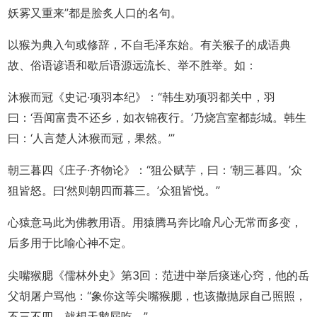
妖雾又重来”都是脍炙人口的名句。
以猴为典入句或修辞，不自毛泽东始。有关猴子的成语典
故、俗语谚语和歇后语源远流长、举不胜举。如：
沐猴而冠《史记·项羽本纪》：“韩生劝项羽都关中，羽
曰：‘吾闻富贵不还乡，如衣锦夜行。’乃烧宫室都彭城。韩生
曰：‘人言楚人沐猴而冠，果然。’”
朝三暮四《庄子·齐物论》：“狙公赋芋，曰：‘朝三暮四。’众
狙皆怒。曰‘然则朝四而暮三。’众狙皆悦。”
心猿意马此为佛教用语。用猿腾马奔比喻凡心无常而多变，
后多用于比喻心神不定。
尖嘴猴腮《儒林外史》第3回：范进中举后痰迷心窍，他的岳
父胡屠户骂他：“象你这等尖嘴猴腮，也该撒抛尿自己照照，
不三不四，就想天鹅屁吃。”