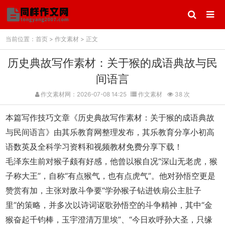
当前位置：
首页
>
作文素材
> 正文
历史典故写作素材：关于猴的成语典故与民
间语言
作文素材网：2026-07-08 14:25
作文素材
38 次
本篇写作技巧文章《历史典故写作素材：关于猴的成语典故
与民间语言》由其乐教育网整理发布，其乐教育分享小初高
语数英及全科学习资料和视频教材免费分享下载！
毛泽东生前对猴子颇有好感，他曾以猴自况“深山无老虎，猴
子称大王”，自称“有点猴气，也有点虎气”。他对孙悟空更是
赞赏有加，主张对敌斗争要“学孙猴子钻进铁扇公主肚子
里”的策略，并多次以诗词讴歌孙悟空的斗争精神，其中“金
猴奋起千钧棒，玉宇澄清万里埃”、“今日欢呼孙大圣，只缘