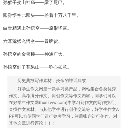
孙猴子变山神庙――露了尾巴。
跟孙悟空比跟头――差着十万八千里。
白骨精遇上孙悟空――原形毕露。
六耳猕猴充悟空――冒牌货。
孙悟空的金箍棒――神通广大。
孙悟空到了花果山――称心如意。
历史典故写作素材：炎帝的神话典故
好学生作文网是一款学习类产品，网站集合各类优秀
作文、高考满分作文、原创作文等作文内容，同学们可以
在好学生作文网(hxszww.com)中学习到作文的写作技巧、
查找作文素材、与其他学生进行创作交流等，好学生作文A
PP可以方便同学们进行参考学习，注册账户进行创作、对
其他文章进行评论！！！