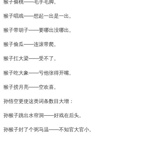
猴子偷桃――毛手毛脚。
猴子唱戏――想起一出是一出。
猴子带胡子――要哪出没哪出。
猴子偷瓜――连滚带爬。
猴子扛大梁――受不了。
猴子吃大象――亏他张得开嘴。
猴子捞月亮――空欢喜。
孙悟空更使这类词条数目大增：
孙猴子跳出水帘洞――好戏在后头。
孙猴子封了个弼马温――不知官大官小。