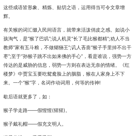
这些成语皆形象、精炼、贴切之语，运用得当可令文章增
辉。
有关猴的词汇缀入民间语言，就带来活泼俏皮之感。如说小
孩淘气，是“猴了巴叽”;说人机灵“长了毛比猴都精”;劝人不当
教师“家有五斗粮，不做猢狲王”;讥人吝啬“猴子手里掉不出干
枣”;至于“孙猴子跳不出如来佛的手心”，看是谁说，强势一方
传达的是威胁的信息，弱势一方则在表达无奈的情绪。《红
楼梦》中贾宝玉要吃鸳鸯脸上的胭脂，猴在人家身上不下
来。一个“猴”字，名词作动词用，何等的传神!
歇后语就更多了，如：
猴子学走路――假惺惺(猩猩)。
猴子戴礼帽――假充文明人。