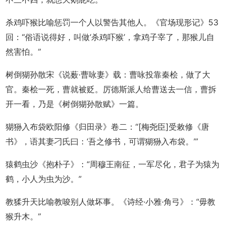
杀鸡吓猴比喻惩罚一个人以警告其他人。《官场现形记》53
回：“俗语说得好，叫做‘杀鸡吓猴’，拿鸡子宰了，那猴儿自
然害怕。”
树倒猢孙散宋《说薮·曹咏妻》载：曹咏投靠秦桧，做了大
官。秦桧一死，曹就被贬。厉德斯派人给曹送去一信，曹拆
开一看，乃是《树倒猢孙散赋》一篇。
猢狲入布袋欧阳修《归田录》卷二：“[梅尧臣]受敕修《唐
书》，语其妻刁氏曰：‘吾之修书，可谓猢狲入布袋。’”
猿鹤虫沙《抱朴子》：“周穆王南征，一军尽化，君子为猿为
鹤，小人为虫为沙。”
教猱升天比喻教唆别人做坏事。《诗经·小雅·角弓》：“毋教
猴升木。”