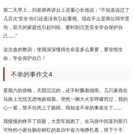
第二天早上，刘老师再讲台上语重心长地说：“不知道说过了
几百次‘安全’你们还是没有引起重视。现在不止是两位同学受
伤，双方的家庭也引起纠纷。要时刻注意安全学会保护自
己……”
这次血的教训，使我深深懂得生命是多么重要，要珍惜生
命，学会保护自己！
不幸的事作文4
星期六的傍晚，天阴沉沉的，还不时飘着细雨。几只家燕在
马路上无忧无虑地嬉戏着。突然一辆大火车呼啸而过，我的
心一紧，禁不住闭上了眼睛。我知道不幸的事发生了……
我慢慢的睁开了双眼，大货车就跑了。在马路中间直到那只
可怜的小家伙躺在鲜红的血泊中奋力地挣扎着，雨下个不