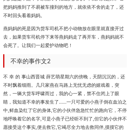
把妈妈推到了不易被车撞到的地方，就依依不舍的走了，还
不时回头看着妈妈。
燕妈妈的死是因为货车司机不把小动物放在眼里就直接开过
去，如果货车司机停下来等燕妈妈走了再开车，燕妈妈就不
会死了。让我们一起爱护动物吧！
不幸的事作文2
不 幸 的 事山西晋城 薛艺萌星期六的傍晚，天阴沉沉的，还
不时飘着细雨。几只家燕在马路上无忧无虑的嬉戏着，突
然，一辆大货车呼啸而过，我的心一紧，禁不住闭上了眼
睛，我知道不幸的事发生了……一只可爱的小燕子倒在血泊之
中,鲜血染红了它的身体,它的小伙伴急急忙忙的跑向它，不停
地呼唤着它的名字,可是小燕子已经听不到了,但它的小伙伴不
愿接受这个事实,便去救它,它竭尽全力地去救同伴,摸摸它的