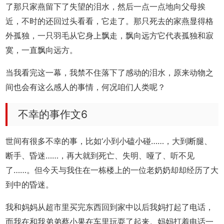
了那只家燕留下了失望的泪水，然后一点一点地向父母挨
近，不时的还回过头看看，它走了。那只死去的家燕显得格
外孤独，一只羽毛从它身上飘走，飘向远方它代表孤独和寂
寞，一直飘向远方。
当我看完这一幕，我禁不住落下了感动的泪水，原来动物之
间也会有这么感人的事情，何况咱们人类呢？
不幸的事作文6
世间有很多不幸的事，比如‘小到小磕小碰……，大到断腿、
断手、昏迷……，再大就到死亡、失明、哑了、听不见
了……。但今天与我住在一栋楼上的一位老奶奶却却经历了大
到中的昏迷。
我和妈妈从超市里买完东西回到家中以后我妈打起了电话，
而我在和我弟弟蔡小果在车里玩耍了起来。妈妈打着电话一