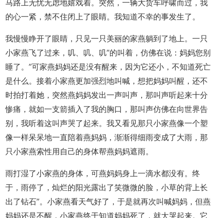
马路上无忧无虑地嬉戏着。突然，一辆大货车呼啸而过，我
的心一紧，禁不住闭上了眼睛。我知道不幸的事发生了。
我慢慢睁开了眼睛，只见一只美丽的家燕躺到了地上。一只
小家燕飞了过来，叽、叽、叽”的叫着，仿佛在说：妈妈您别
睡了。”可家燕妈妈还是没有醒来，因为它还小，不知道死亡
是什么。接着小家燕更加强烈地叫喊，想把妈妈叫醒，还不
时拍打着她，突然燕妈妈发出一声叫声，那叫声听起来十分
惨痛，就如一支箭插入了我的胸口，那叫声仿佛在向世界告
别，我听着这叫声哭了起来。我又看见那只小家燕像一个塑
像一样呆呆地一直陪着燕妈妈，渐渐得细雨变成了大雨，那
只小家燕索性用自己的身体帮燕妈妈遮雨。
雨打湿了小家燕的身体，可燕妈妈身上一滴水都没有。终
于，雨停了，灿烂的阳光露出了笑微微的脸，小草的背上长
出了钻石”。小家燕看天气好了，于是就再次叫喊妈妈，但燕
妈妈还是不醒，小家燕终于知道妈妈死了，就大哭起来。它