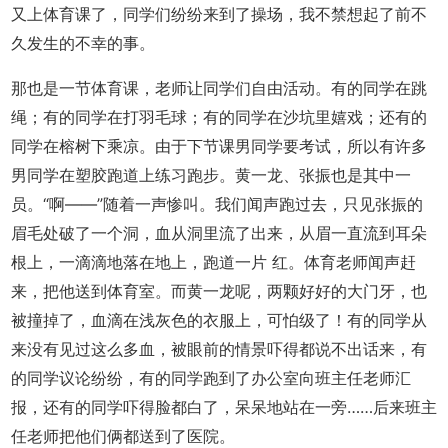
又上体育课了，同学们纷纷来到了操场，我不禁想起了前不
久发生的不幸的事。
那也是一节体育课，老师让同学们自由活动。有的同学在跳
绳；有的同学在打羽毛球；有的同学在沙坑里嬉戏；还有的
同学在榕树下乘凉。由于下节课男同学要考试，所以有许多
男同学在塑胶跑道上练习跑步。黄一龙、张振也是其中一
员。“啊――”随着一声惨叫。我们闻声跑过去，只见张振的
眉毛处破了一个洞，血从洞里流了出来，从眉一直流到耳朵
根上，一滴滴地落在地上，跑道一片 红。体育老师闻声赶
来，把他送到体育室。而黄一龙呢，两颗好好的大门牙，也
被撞掉了，血滴在浅灰色的衣服上，可怕级了！有的同学从
来没有见过这么多血，被眼前的情景吓得都说不出话来，有
的同学议论纷纷，有的同学跑到了办公室向班主任老师汇
报，还有的同学吓得脸都白了，呆呆地站在一旁……后来班主
任老师把他们俩都送到了医院。