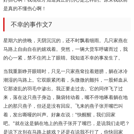
是真的不懂伤心啊！
不幸的事作文7
星期六的傍晚，天阴沉沉的，还不时飘着细雨。几只家燕在
马路上自由自在的嬉戏着。突然，一辆大货车呼啸而过，我
的心一紧，禁不住闭上了眼睛。我知道不幸的事发生了。
当我重新睁开眼睛时，只见一只家燕耷拉着翅膀，躺在冰冷
潮湿的马路上。它双眼紧闭着，头微微的颤抖，一股鲜血从
它那凌乱的羽毛中渗出。我正要走过去。它的同伴飞了过
来，落在这只燕子身边，脑袋转动着，嘴不停地啄着躺在地
上的那只燕子，但还是没有回应。飞来的燕子张开嘴巴叫
着，发出嘶哑的叫声。好象在说："快醒醒，我们回家
吧。"就在这是躺在地上的燕子张开了嘴巴，是说我们走吧？
是说下次别在马路上嬉戏？还是在说我不行了，你快回家