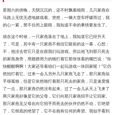
星期六的傍晚，天阴沉沉的，还不时飘着细雨，几只家燕在
马路上无忧无虑地嬉戏着。突然，一辆大货车呼啸而过，我
的心一紧，禁不住闭上眼睛，我知道不幸的事情要发生了。
就在这个时候，一只家燕落在了地上，我知道它已经升天
了，可是，其中有一只家燕不相信它眼前的这一幕，心想：
不，他没去世它只是在跟我们玩游戏。所以他飞到那只死去
的家燕身旁，用翅膀用力的啪打着它那张张着的嘴巴说：“你
快醒醒啊啊！大家还等着咱们一起玩游戏一块回家呢！”它仍
然拍打着它。过来一会儿另外几只家燕飞走了，那只家燕似
乎很孤独，但是它依然啪打着那只死去的家燕，只是速度慢
了一点，那只家燕仍然没有起来。过了一会儿从天上飞来了
两只家燕好像是它的父母，它们向那只家燕招手让它回家。
那只家燕见父母在向它招手而死去的伙伴仍然不动，它绝望
了，它彻底的绝望了，它不在抱有任何的希望。我似乎看到