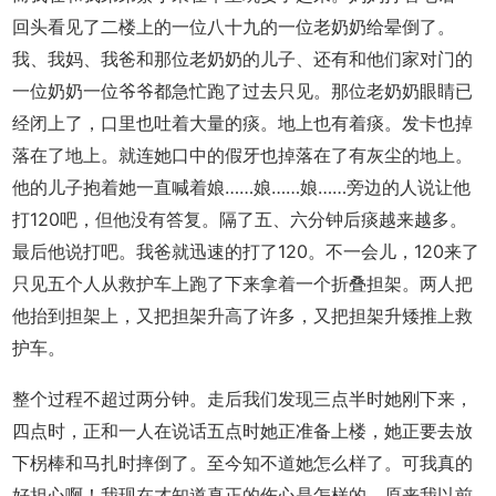
回头看见了二楼上的一位八十九的一位老奶奶给晕倒了。
我、我妈、我爸和那位老奶奶的儿子、还有和他们家对门的
一位奶奶一位爷爷都急忙跑了过去只见。那位老奶奶眼睛已
经闭上了，口里也吐着大量的痰。地上也有着痰。发卡也掉
落在了地上。就连她口中的假牙也掉落在了有灰尘的地上。
他的儿子抱着她一直喊着娘……娘……娘……旁边的人说让他
打120吧，但他没有答复。隔了五、六分钟后痰越来越多。
最后他说打吧。我爸就迅速的打了120。不一会儿，120来了
只见五个人从救护车上跑了下来拿着一个折叠担架。两人把
他抬到担架上，又把担架升高了许多，又把担架升矮推上救
护车。
整个过程不超过两分钟。走后我们发现三点半时她刚下来，
四点时，正和一人在说话五点时她正准备上楼，她正要去放
下柺棒和马扎时摔倒了。至今知不道她怎么样了。可我真的
好担心啊！我现在才知道真正的伤心是怎样的。原来我以前