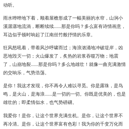
动听。
雨水哗哗地下着，顺着屋檐形成了一幅美丽的水帘，山涧小
溪潺潺地流淌，断断续续……那是你吗？多么富有诗情画意，
耳边似乎顿时响起了江南丝竹般抒情的乐章。
狂风怒吼着，带着风沙呼啸而过；海浪汹涌地冲破堤岸，凶
恶地毁灭一切；火山爆发了，炙热的岩浆吞噬万物；地震
了，山崩地裂……那是你吗？多么地雄壮！就像一曲充满激情
的交响乐，气势浩荡。
是你！我这才发现，你不再令人难以寻觅。你是露珠，是鸟
鸣，是火山，是海浪……是一切的一切。你既是优美的，也是
雄壮的；即柔情似水，也气势磅礴。
我爱你！是你，让这个世界充满生机。是你，让这个世界不
再冷清。是你，让这个世界富有色彩！我为你的千变万化而