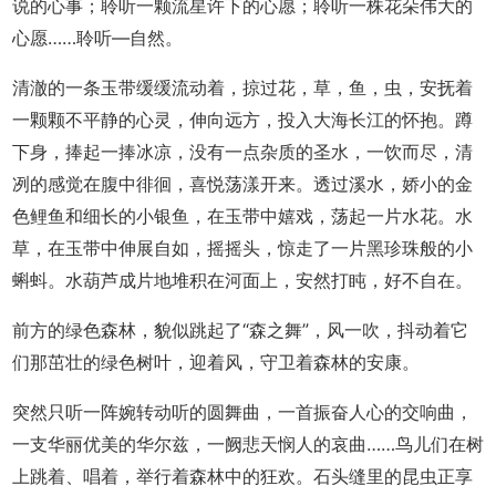
说的心事；聆听一颗流星许下的心愿；聆听一株花朵伟大的
心愿……聆听―自然。
清澈的一条玉带缓缓流动着，掠过花，草，鱼，虫，安抚着
一颗颗不平静的心灵，伸向远方，投入大海长江的怀抱。蹲
下身，捧起一捧冰凉，没有一点杂质的圣水，一饮而尽，清
冽的感觉在腹中徘徊，喜悦荡漾开来。透过溪水，娇小的金
色鲤鱼和细长的小银鱼，在玉带中嬉戏，荡起一片水花。水
草，在玉带中伸展自如，摇摇头，惊走了一片黑珍珠般的小
蝌蚪。水葫芦成片地堆积在河面上，安然打盹，好不自在。
前方的绿色森林，貌似跳起了“森之舞”，风一吹，抖动着它
们那茁壮的绿色树叶，迎着风，守卫着森林的安康。
突然只听一阵婉转动听的圆舞曲，一首振奋人心的交响曲，
一支华丽优美的华尔兹，一阙悲天悯人的哀曲……鸟儿们在树
上跳着、唱着，举行着森林中的狂欢。石头缝里的昆虫正享