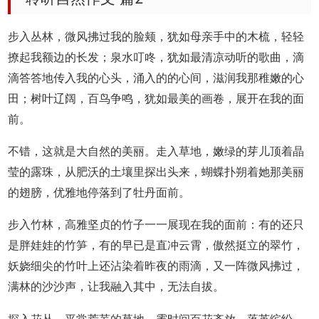
步入丛林，微风拂过我的脸颊，犹如母亲手中的木梳，轻轻
撩起我额边的长发；泉水叮咚，犹如最清凉动听的歌曲，滴
滴答答地传入我的心头，涌入的的心间，滋润我那稚嫩的心
田；树叶辽阔，百鸟争鸣，犹如最美的画卷，展开在我的面
前。
不错，这就是大自然的美丽。走入草地，嫩绿的芽儿顶着晶
莹的露珠，从肥沃的土壤里探出头来，蝴蝶扑朔着她那美丽
的翅膀，优雅地停落到了牡丹面前。
步入竹林，高雅坚贞的竹子一一展现在我的面前：有的还只
是胖娃娃的竹笋，有的早已是直冲云霄，傲然挺立的翠竹，
妖娆细尖的竹叶上还沾染着昨夜的雨滴，又一阵微风拂过，
满林的沙沙声，让我融入其中，无法自拔。
探入花丛，平常荒芜的草地，霎时间百花齐放，落英缤纷。