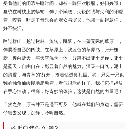
受着他们的闲暇午睡时间，却被一阵狂欢吵醒，好扫兴哦！
盘绕在树枝上的蟒蛇，伸了个懒腰，尖锐的眼与尖利的牙瞪
着，咬着，吓走了音乐会的观众与演员，他却一副得意样，
好不快活。
跨过群山，越过树林，旋转，跳跃，在一望无际的草原上，
伸展着自己的四肢。在草原上，浅蓝色的草原鸟，张开翅
膀，奔向蓝天，与天空混为一体，分辨不出哪个是你，哪个
是蓝天，自由自在，彰显着自然的魅力。深吸一口气，泥土
的清香，与青草的'芬芳，抢着钻进鼻孔里。哟，只见一只孤
独的独角仙缓慢地爬动着，看似很老的样子。我把它抓起放
在手心怕动，很痒，好奇妙的体验，这就是自然的力量吧！
自然之美，原来并不是遥不可及，他就在我们的身边，需要
仔细去发现，沉静，聆听自然。
聆听自然作文 篇2