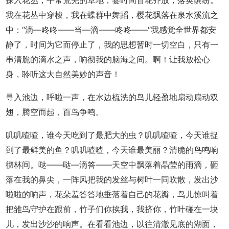
我在花丛中穿梭，我在蝶群中舞蹈，樱花飘落在泉水溪流之
中：“滴—咚咚——当—滴——咚咚——“我感觉全世界都安
静了，时间为它而停止了，我的思想暂时一切空白，只有一
串清脆的滴水之声，响彻我的脑海之间。啊！让我放松心
身，聆听这大自然美妙的声音！
寻入池边，呼啦一声，在水边梳洗的鸟儿轻盈地扇动扇动双
翅，腾空而起，百鸟争鸣。
叽叽喳喳，谁今天吃到了最肥大的虫？叽叽喳喳，今天谁捉
到了最鲜美的鱼？叽叽喳喳，今天谁最美丽？清脆的鸟鸣响
彻林间。哒——哒—滴答——天空中飘落着晶莹的雨滴，砸
落在我的鼻尖，一阵风把我的发丝与树叶一同吹散，发出沙
啦啦的响声，花朵羞答答地垂落着自己的花瓣，鸟儿惊叫着
把雏鸟守护在跟前，竹子们你挨我，我挤你，竹叶碰在一块
儿，发出沙沙的响声。在看看池边，以往清澈见底的湖面，