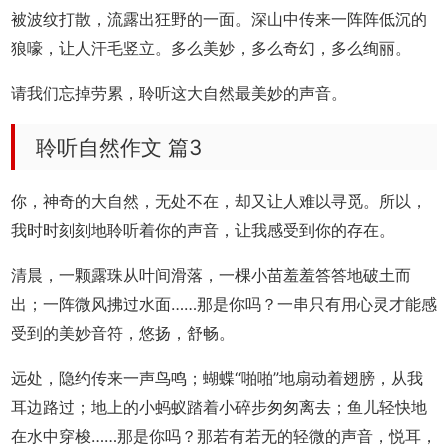
被波纹打散，流露出狂野的一面。深山中传来一阵阵低沉的
狼嚎，让人汗毛竖立。多么美妙，多么奇幻，多么绚丽。
请我们忘掉劳累，聆听这大自然最美妙的声音。
聆听自然作文 篇3
你，神奇的大自然，无处不在，却又让人难以寻觅。所以，
我时时刻刻地聆听着你的声音，让我感受到你的存在。
清晨，一颗露珠从叶间滑落，一棵小苗羞羞答答地破土而
出；一阵微风拂过水面……那是你吗？一串只有用心灵才能感
受到的美妙音符，悠扬，舒畅。
远处，隐约传来一声鸟鸣；蝴蝶“啪啪”地扇动着翅膀，从我
耳边路过；地上的小蚂蚁踏着小碎步匆匆离去；鱼儿轻快地
在水中穿梭……那是你吗？那若有若无的轻微的声音，悦耳，