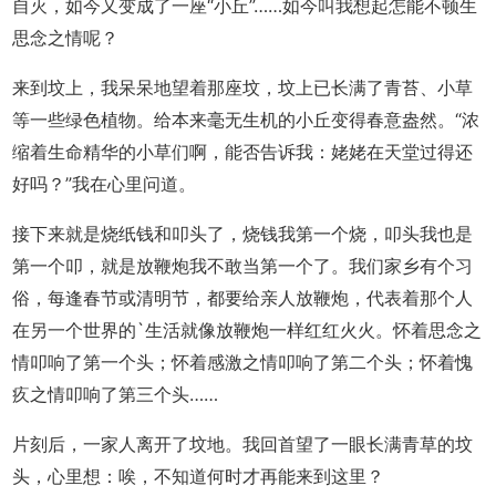
自灭，如今又变成了一座“小丘”……如今叫我想起怎能不顿生
思念之情呢？
来到坟上，我呆呆地望着那座坟，坟上已长满了青苔、小草
等一些绿色植物。给本来毫无生机的小丘变得春意盎然。“浓
缩着生命精华的小草们啊，能否告诉我：姥姥在天堂过得还
好吗？”我在心里问道。
接下来就是烧纸钱和叩头了，烧钱我第一个烧，叩头我也是
第一个叩，就是放鞭炮我不敢当第一个了。我们家乡有个习
俗，每逢春节或清明节，都要给亲人放鞭炮，代表着那个人
在另一个世界的`生活就像放鞭炮一样红红火火。怀着思念之
情叩响了第一个头；怀着感激之情叩响了第二个头；怀着愧
疚之情叩响了第三个头……
片刻后，一家人离开了坟地。我回首望了一眼长满青草的坟
头，心里想：唉，不知道何时才再能来到这里？