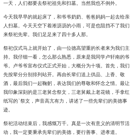
一天，人们都要去祭祀祖先和扫墓。当然我也不例外。
今天我早早的就起床了，和爷爷奶奶、爸爸妈妈一起去给亲
人扫墓。今天天空下着淅沥沥的小雨，可是也阻挡不了我们
来祭祀先辈。我们足足来了四十多人那。
祭祀仪式马上就开始了，由一位德高望重的长者来为我们主
持。我仔细一看，怎么那么熟悉，原来是我同学卢轩南的爷
爷。卢爷爷宣布仪式正式开始，大概分为十项。首先，我们
先按辈分分别排列站开。再由长辈们送上供品、上香、敬
酒，最后我们一起鞠躬，表达我们的尊敬和怀念之情。最让
我印象深刻的是三老舅念祭文，三老舅戴上老花镜，手拿红
纸写的`祭文，声音高亢有力，讲述了一些先辈们的美德事
迹。
祭祀活动结束后，我感慨万千。真是一次有意义的清明节活
动，我一定要秉承先辈们的美德，要行善事、进孝道。