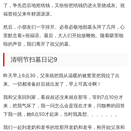
了，争先恐后地抢纸钱，又纷纷把纸钱扔进火里烧成灰。祝
福曾祖父来年财源滚滚。
然后，小朋友们一字排开。必恭必敬地朝墓头拜了几拜，心
里默念着>祝福语。最后，大人们开始放鞭炮。随着噼里啪
啦的声音，我们离开了祖父的墓。
清明节扫墓日记9
昨天早上6点30，父亲就把我从温暖的被窝里把我拉了出
来。一切都准备好后就出发了，早上可真冷啊！
我和父亲回到家，看叔叔还没来就在那等，等到7点10分才
来，把我气坏了，我一问怎么会是现在才来，闫馥桦的回答
下我一跳，她6点50才起床，当时我真想、、、、、、。
我们一起到老奶和老爷的坟那拜老奶和老爷，刚开始父亲和