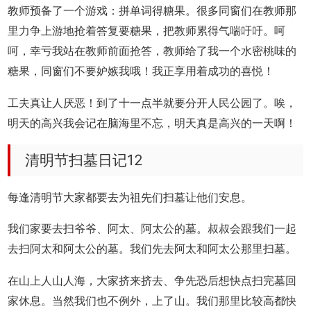
教师预备了一个游戏：拼单词得糖果。很多同窗们在教师那
里力争上游地抢着答复要糖果，把教师累得气喘吁吁。呵
呵，幸亏我站在教师前面抢答，教师给了我一个水密桃味的
糖果，同窗们不要妒嫉我哦！我正享用着成功的喜悦！
工夫真让人厌恶！到了十一点半就要分开人民公园了。唉，
明天的高兴我会记在脑海里不忘，明天真是高兴的一天啊！
清明节扫墓日记12
每逢清明节大家都要去为祖先们扫墓让他们安息。
我们家要去扫爷爷、阿太、阿太公的墓。叔叔会跟我们一起
去扫阿太和阿太公的墓。我们先去阿太和阿太公那里扫墓。
在山上人山人海，大家挤来挤去、争先恐后想快点扫完墓回
家休息。当然我们也不例外，上了山。我们那里比较高都快