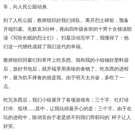
车，向人民公园动身。
到了人民公园，教师组织好我们排队。离开烈士碑前，预备
开端扫墓。先默哀3分种，再由四年级各班的十男十女领读朗
读《写给长眠的烈士们》。扫墓活动完毕了，我懂得了：他
们这一代牺牲成就了我们这代的幸福。
教师组织同窗们到草坪上吃东西。我和我的小组铺好塑料袋
后，放好书包后，就开端享用美味的食物了。吃东西的进程
中，最为饥不择食的就是我。由于明天太兴奋，多吃了一
点。
吃完东西后，我们小组展开了各项游戏有：三个字、红灯绿
灯停、投球……其中，让我玩得最开心的是：三个字。由于在
玩的进程中，陈俏安由于老是抓不到我们而郁闷的`样子让人
好笑。