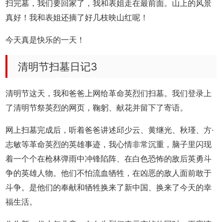
扫完墓，我们要回家了，我和表姐走在最前面。山上的风景
真好！我和表姐还摘了好几枝映山红呢！
今天真是快乐的一天！
清明节扫墓日记3
清明节这天，我和爸爸上网给革命英烈们扫墓。我们登录上
了清明节祭英烈的网页，鞠躬、献花并留下了寄语。
网上扫墓完成后，听着爸爸讲述邱少云、黄继光、秋瑾、方·
志敏等革命英烈的英雄事迹，我心情非常沉重，脑子里闪现
着一个个在枪林弹雨中冲锋陷阵、在白色恐怖的敌后英勇斗
争的英雄人物。他们不怕流血牺牲，在凶恶的敌人面前敢于
斗争。是他们的奉献和牺牲换来了新中国、换来了今天的幸
福生活。