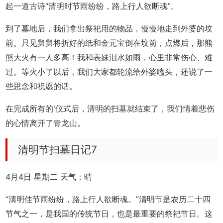
起一道古诗“清明时节雨纷纷，路上行人欲断魂”。
到了墓地后，我们拿出祭祀用的物品，慢慢地走到外婆的坟
前。只见舅舅将折好的纸和金元宝倒在坟前，点燃后，那熊
熊大火有一人多高！我和表妹泪水如雨，心里非常伤心、难
过。等火小了以后，我们大家都轮流给外婆嗑头，还说了一
些思念和祝愿的话。
在完成所有的'仪式后，清明的扫墓就结束了，我们情着悲伤
的心情离开了青龙山。
清明节扫墓日记7
4月4日 星期二 天气：晴
“清明佳节雨纷纷，路上行人欲断魂。”清明节是农历二十四
节气之一，是我国的传统节日，也是最重要的祭祀节日。这