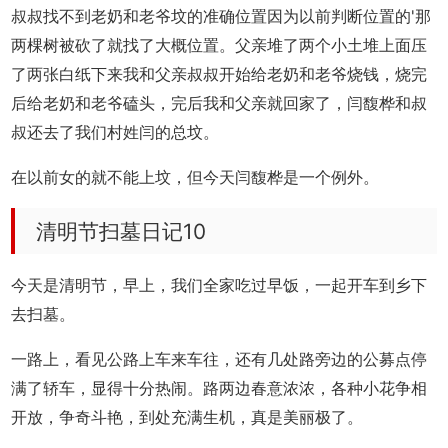
叔叔找不到老奶和老爷坟的准确位置因为以前判断位置的'那
两棵树被砍了就找了大概位置。父亲堆了两个小土堆上面压
了两张白纸下来我和父亲叔叔开始给老奶和老爷烧钱，烧完
后给老奶和老爷磕头，完后我和父亲就回家了，闫馥桦和叔
叔还去了我们村姓闫的总坟。
在以前女的就不能上坟，但今天闫馥桦是一个例外。
清明节扫墓日记10
今天是清明节，早上，我们全家吃过早饭，一起开车到乡下
去扫墓。
一路上，看见公路上车来车往，还有几处路旁边的公募点停
满了轿车，显得十分热闹。路两边春意浓浓，各种小花争相
开放，争奇斗艳，到处充满生机，真是美丽极了。