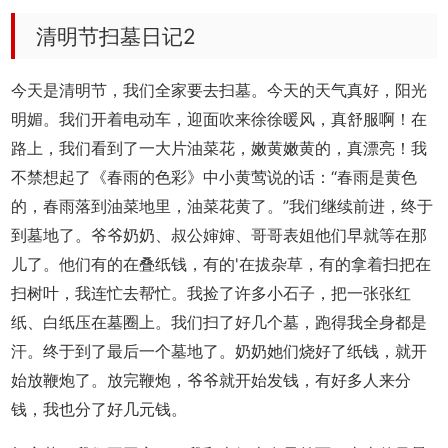
清明节扫墓日记2
今天是清明节，我们全家要去扫墓。今天的天气真好，阳光
明媚。我们开着电动车，迎面吹来徐徐暖风，真舒服啊！在
路上，我们看到了一大片油菜花，嫩黄嫩黄的，真漂亮！我
不禁想起了《春雨的色彩》中小黄莺说的话：“春雨是黄色
的，春雨落到油菜地里，油菜花黄了。”我们继续前进，终于
到墓地了。爷爷奶奶、叔公婶婶、哥哥表姐他们早就等在那
儿了。他们有的在叠纸钱，有的'在拔杂草，有的拿着扫把在
扫树叶，我连忙去帮忙。我捡了许多小石子，把一张张红
纸、白纸压在墓圈上。我们扫了好几个墓，跑得我全身都是
汗。终于到了最后一个墓地了。奶奶她们烧好了纸钱，就开
始放鞭炮了。放完鞭炮，爷爷就开始发钱，有好多人来分
钱，我也分了好几元钱。