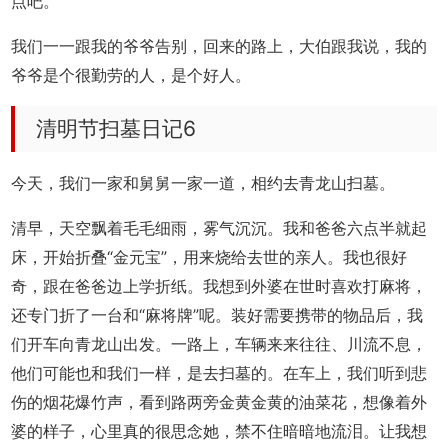
点吧。”
我们一一跟我的爷爷告别，回来的路上，大伯跟我说，我的
爷爷是个很勤劳的人，是个好人。
清明节扫墓日记6
今天，我们一家和舅舅一家一道，相约去青龙山扫墓。
清早，天空飘着毛毛细雨，雾气沉沉。我和爸爸六点半就起
床，开始折叠“金元宝”，用来烧给去世的亲人。我也很好
奇，跟在爸爸边上学折纸。我想到外婆在世时喜欢打麻将，
还专门折了一台和“麻将牌”呢。装好需要携带的物品后，我
们开车向青龙山出发。一路上，车辆来来往往、川流不息，
他们可能也和我们一样，是去扫墓的。在车上，我们听到悲
伤的烟花爆竹声，看到路两旁金黄金黄的油菜花，想像着外
婆的样子，心里真的很思念她，禁不住暗暗地流泪。让我想