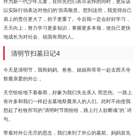
作为新一代少年儿童，在向先烈们表示哀悼的同时，更应该
以实际行动表达对他们的'崇高敬意。想到这些，我觉得自己
肩上的责任更大了，担子更重了。今后我一定会好好学习，
天天向上，努力学习更多知识，掌握更多本领，使自己更快
地成长为对社会、祖国有用的人。
清明节扫墓日记4
今天是清明节，我和妈妈、爸爸、姐姐和哥哥一起去西天寺
祭奠亲爱的外公 。
天空纷纷地下着春雨，好象为我们失去亲人 而悲伤。一路上
有许多和我们一样赶去墓地祭奠亲人的人们。此时不由使我
想起了杜牧所写的“清明时节雨纷纷，路上行人欲断魂”的`诗
句。
带着对外公无尽的思念，我们来到了外公的墓前。妈妈首先