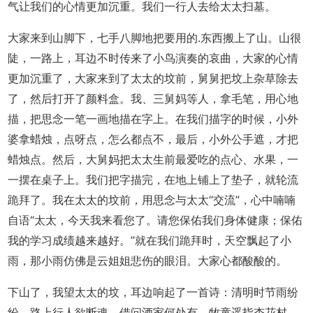
气让我们的心情更加沉重。我们一行人去给太太扫墓。
大家来到山脚下，七手八脚地把要用的.东西搬上了山。山很
陡，一路上，耳边不时传来了小鸟演奏的哀曲，大家的心情
更加沉重了，大家来到了太太的坟前，舅舅把坟上杂草除去
了，然后打开了颜料盒。我、三舅妈等人，拿毛笔，用心地
描，把思念一笔一画地描在字上。在我们描字的时候，小外
婆拿蜡烛，点呀点，怎么都点不，最后，小外公手遮，才把
蜡烛点。然后，大舅妈把太太生前最爱吃的点心、水果，一
一摆在桌子上。我们把字描完，在地上铺上了垫子，就轮流
跪拜了。我在太太的坟前，用思念与太太“交流”，心中喃喃
自语“太太，今天我来看您了。请您保佑我们身体健康；保佑
我的学习成绩越来越好。”就在我们跪拜时，天空飘起了小
雨，那小雨仿佛是云姐姐悲伤的眼泪。大家心都酸酸的。
下山了，我望太太的坟，耳边响起了一首诗：清明时节雨纷
纷，路上行人欲断魂。借问酒家何处有，牧童遥指杏花村。