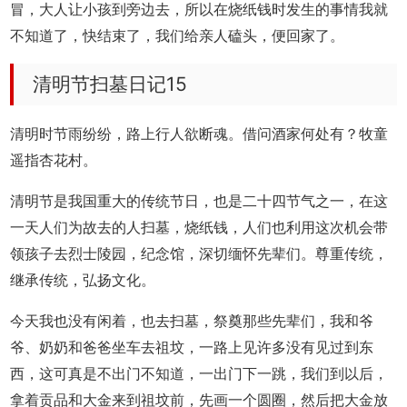
冒，大人让小孩到旁边去，所以在烧纸钱时发生的事情我就
不知道了，快结束了，我们给亲人磕头，便回家了。
清明节扫墓日记15
清明时节雨纷纷，路上行人欲断魂。借问酒家何处有？牧童
遥指杏花村。
清明节是我国重大的传统节日，也是二十四节气之一，在这
一天人们为故去的人扫墓，烧纸钱，人们也利用这次机会带
领孩子去烈士陵园，纪念馆，深切缅怀先辈们。尊重传统，
继承传统，弘扬文化。
今天我也没有闲着，也去扫墓，祭奠那些先辈们，我和爷
爷、奶奶和爸爸坐车去祖坟，一路上见许多没有见过到东
西，这可真是不出门不知道，一出门下一跳，我们到以后，
拿着贡品和大金来到祖坟前，先画一个圆圈，然后把大金放