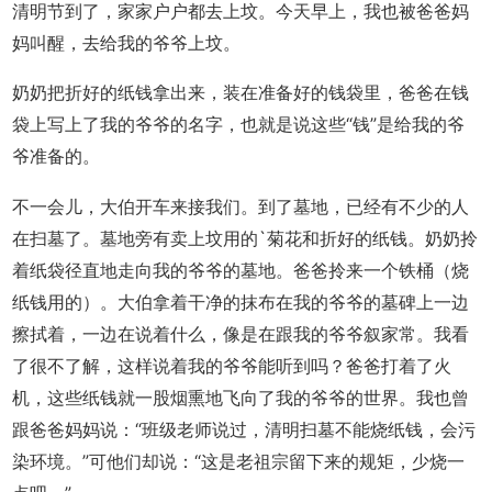
清明节到了，家家户户都去上坟。今天早上，我也被爸爸妈
妈叫醒，去给我的爷爷上坟。
奶奶把折好的纸钱拿出来，装在准备好的钱袋里，爸爸在钱
袋上写上了我的爷爷的名字，也就是说这些“钱”是给我的爷
爷准备的。
不一会儿，大伯开车来接我们。到了墓地，已经有不少的人
在扫墓了。墓地旁有卖上坟用的`菊花和折好的纸钱。奶奶拎
着纸袋径直地走向我的爷爷的墓地。爸爸拎来一个铁桶（烧
纸钱用的）。大伯拿着干净的抹布在我的爷爷的墓碑上一边
擦拭着，一边在说着什么，像是在跟我的爷爷叙家常。我看
了很不了解，这样说着我的爷爷能听到吗？爸爸打着了火
机，这些纸钱就一股烟熏地飞向了我的爷爷的世界。我也曾
跟爸爸妈妈说：“班级老师说过，清明扫墓不能烧纸钱，会污
染环境。”可他们却说：“这是老祖宗留下来的规矩，少烧一