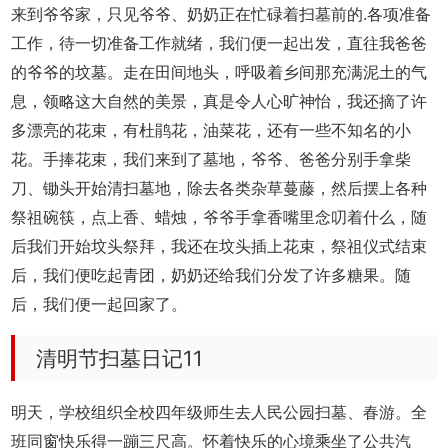
来到爷爷家，只见爷爷、奶奶正在忙碌着扫墓前的.各项准备
工作，待一切准备工作就绪，我们便一起出发，直往我爸爸
的爷爷的坟墓。走在田间地头，呼吸着乡间那充满泥土的气
息，领略这大自然的美景，真是令人心旷神怡，我还摘了许
多漂亮的花束，有杜鹃花，油菜花，还有一些不知名的小
花。手捧花束，我们来到了墓地，爷爷、爸爸分别手拿柴
刀、锄头开始清扫墓地，除去各类杂草蔓藤，然后摆上各种
祭祖碗筷，点上香、蜡烛，爷爷手拿香嘴里念叨着什么，随
后我们开始坟头祭拜，我还在坟头插上花束，祭祖仪式结束
后，我们便吃起青团，奶奶还给我们分发了许多糖果。随
后，我们便一起回家了。
清明节扫墓日记11
明天，学校组织全校四年级师生去人民公园扫墓、春游。全
班同窗快乐得一蹦三尺高。怀着快乐的心境乘坐了公共汽