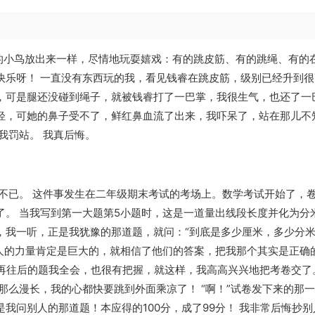
子的小鸟放出来一样，尽情地玩耍嬉戏：有的跳皮筋、有的跳绳、有的
快乐呀！ 一直没有东西玩的我，看见钱睿在跳皮筋，级别已经升到很
，可是腿还没碰到绳子，就被钱睿打了一巴掌，我很生气，也还了一
轻，可她的鼻子受不了，鲜红鼻血流了出来，我吓呆了，站在那儿不
我罚站。 我真后悔。
不已。 这件事发生在二年级期末考试的考场上。数学考试开始了，
了。 当我写到第一大题第5小题时，这是一道量出线段长度并化为分
，我一听，正是我犹豫的那道题，就问：“到底是多少厘米，多少分
众人的力量肯定是巨大的，就相信了他们的答案，把我那个其实是正确
 再往后的题我全会，也很有把握，就这样，我高高兴兴地把考卷交了
那么漫长，我的心都快要跳到外面乘凉了！ “啊！”试卷发下来的那一
我问别人的那道题！本应得的100分，成了99分！ 我非常后悔抄别