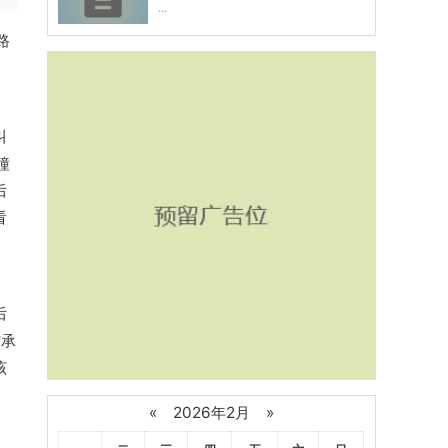
...
路
叫
撞
后
看
后
婶承
该
«
2026年2月
»