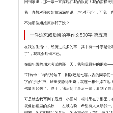
回到家里，那一幕一直浮现在我的眼前！我的蛮横无
我一直想对那位姐姐深深的说一声“对不起”，可我一
不知那位姐姐原谅我了没？
一件难忘或后悔的事作文500字 第五篇
在我的生活中，经历过很多的事，其中有一件事是让
了”，我就会后悔不已。
在四年级的期末考试的那一天，我和我最好的朋友—
“叮铃铃！”考试铃响了，刚刚还是七嘴八舌的同学
字的“沙沙”声。班里安静得出奇，就连一根针掉在
佛凝固起来了。终于，我写到了最后一题，看到了最
可是就当我写到了最后一小题时，顿时呆在了那里，
就像热锅里的蚂蚁——左顾右盼，希望有人来助我一
闺蜜，她立刻懂我的意思。她小声的问：“第几题？”