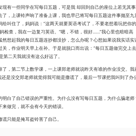
发现有一些同学在写每日五题，可是我 却回到自己的座位上若无其事
去了，上课铃声响了准备上课，我也早已将写每日五题这件事抛至九
妈给叫住了，妈妈说：“这两天就要英语考试了，不要老想着玩把你
妈检查，我在一边复习英语。“嗯，不错，很好……”我心里也暗暗高
猛然想起我的每日五题连抄都没抄，怎么办呢？心想如果说我实话实
过关，作业明天早上在补。于是就脱口而出说：“每日五题做完交上
可是第二天我就没有这么好运了。
掉了，第二节上数学课，一上课郑老师就说昨天有谁的作业没交。我
午我还是没交郑老师就觉得我可能是撒谎了，最后一节课把我叫到了办
的明白了自己错误的严重性。为什么没有写每日五题，为什么骗老师
下来做完，就不会有今天的错误。
撒谎只能是掩耳盗铃害了自己。