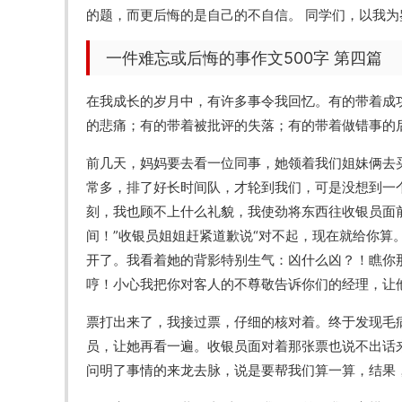
的题，而更后悔的是自己的不自信。 同学们，以我
一件难忘或后悔的事作文500字 第四篇
在我成长的岁月中，有许多事令我回忆。有的带着成
的悲痛；有的带着被批评的失落；有的带着做错事的
前几天，妈妈要去看一位同事，她领着我们姐妹俩去
常多，排了好长时间队，才轮到我们，可是没想到一
刻，我也顾不上什么礼貌，我使劲将东西往收银员面
间！”收银员姐姐赶紧道歉说“对不起，现在就给你算
开了。我看着她的背影特别生气：凶什么凶？！瞧你
哼！小心我把你对客人的不尊敬告诉你们的经理，让
票打出来了，我接过票，仔细的核对着。终于发现毛
员，让她再看一遍。收银员面对着那张票也说不出话
问明了事情的来龙去脉，说是要帮我们算一算，结果