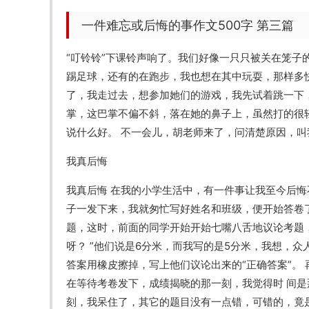
一件难忘或后悔的事作文500字 第三篇
“叮铃铃”下课铃声响了。我们好像一只只被关在笼
踢足球，还有的在跑步，我也想在其中玩耍，那样多
了，我走过去，想参加她们的游戏，我先试着跳一下
掌，这巴掌不偏不斜，落在她的鼻子上，虽然打的很
说什么好。 不一会儿，胡老师来了，问清楚原因，叫
我真后悔
我真后悔 在我的小学生活中，有一件事让我至今后悔
子一发下来，我就匆忙写好姓名和班级，便开始答卷
题，这时，前面的同学开始开始七嘴八舌地议论考题
呀？ ”他们说是6分米，而我写的是5分米，我想，
答案用橡皮擦掉，写上他们议论出来的“正确答案”。
在等待考卷发下，成绩揭晓的那一刻，我觉得时 间是
刻，我呆住了，其它的题目没有一点错，可错的，竟是