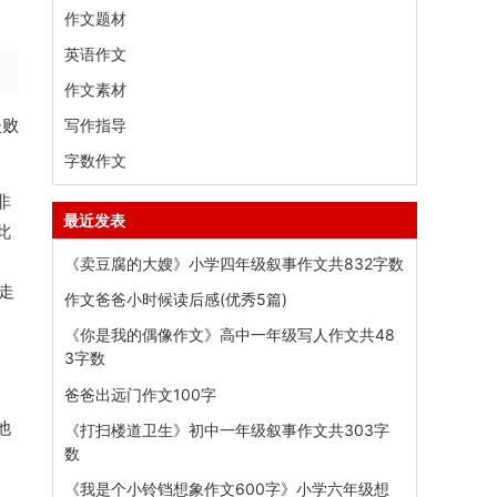
作文题材
英语作文
作文素材
失败
写作指导
字数作文
非
最近发表
此
《卖豆腐的大嫂》小学四年级叙事作文共832字数
走
作文爸爸小时候读后感(优秀5篇)
《你是我的偶像作文》高中一年级写人作文共48
3字数
爸爸出远门作文100字
他
《打扫楼道卫生》初中一年级叙事作文共303字
数
《我是个小铃铛想象作文600字》小学六年级想