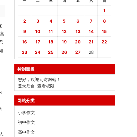
一
二
三
四
五
六
日
1
2
3
4
5
6
7
8
在
9
10
11
12
13
14
15
高
巴
16
17
18
19
20
21
22
知
23
24
25
26
27
28
控制面板
您好，欢迎到访网站！
卷
登录后台
查看权限
米
网站分类
米
的
小学作文
。
初中作文
高中作文
人