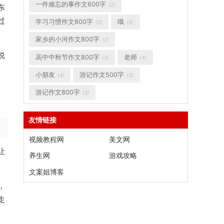
一件难忘的事作文600字
(2)
东
过
学习习惯作文800字
哦
(2)
(5)
家乡的小河作文800字
(2)
说
高中中秋节作文800字
老师
(3)
(4)
小朋友
游记作文500字
(4)
(3)
游记作文800字
(3)
友情链接
视频教程网
美文网
让
养生网
游戏攻略
文案姐博客
，
走