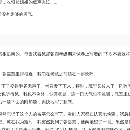
理，收银员姐姐的低声哭泣……
直没有足够的勇气。
我很后悔的。每当我看见那张四年级期末试卷上写着的“下次不要这
—张嘉慧坐得很近，我们在考试之前还在一起欢呼。
们一下子变得鸦雀无声了。考卷发了下来，顿时，班里又传来了一阵阵
地上也听得见。我也不例外，认真答题，连一口大气也不敢喘，教室里
后一题下面的附加题，爽快地写了起来。
突然忘记了这个人的名字怎么写了。看到人家都在认真地检查，我急
把。就在我为难时，我突然想到了张嘉慧，便向她望了一眼。果然是
我立刻用手指表示出来，她说“名叫瓦梯泥。”我不知道泥是哪个泥，