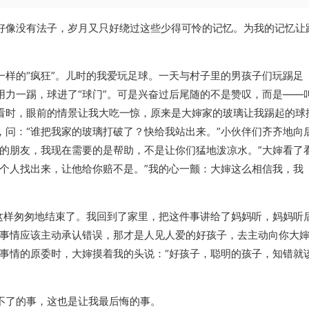
好像没有法子，岁月又只好绕过这些少得可怜的记忆。为我的记忆让
样的“疯狂”。儿时的我爱玩足球。一天与村子里的男孩子们玩踢足
用力一踢，球进了“球门”。可是兴奋过后尾随的不是赞叹，而是——
看时，眼前的情景让我大吃一惊，原来是大婶家的玻璃让我踢起的球
，问：“谁把我家的玻璃打破了？快给我站出来。”小伙伴们齐齐地向
我的朋友，我现在需要的是帮助，不是让你们猛地泼凉水。”大婶看了
个人找出来，让他给你赔不是。”我的心一颤：大婶这么相信我，我
就这样匆匆地结束了。我回到了家里，把这件事讲给了妈妈听，妈妈听
了事情应该主动承认错误，那才是人见人爱的好孩子，去主动向你大
了事情的原委时，大婶摸着我的头说：“好孩子，聪明的孩子，知错就
不了的事，这也是让我最后悔的事。