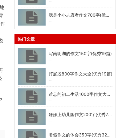
...
地
我是小小志愿者作文700字(优秀31篇)
霄
...
的作
热门文章
说
去
写南明湖的作文150字(优秀19篇)
...
再
打屁股800字作文大全(优秀19篇)
公
...
难忘的初二生活1000字作文大全(优秀22篇)
？
...
妹妹上幼儿园作文200字(优秀7篇)
...
暑假作文的体会350字(优秀32篇)