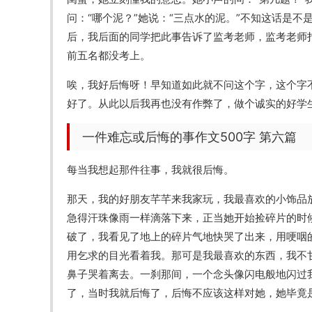
问：“哪个泥？”她说：“三点水的泥。”不知这话是
后，我后面的同学把此事告诉了监考老师，监考老师扣
前五名都没考上。
唉，我好后悔呀！早知道如此就不问这个字，这个字
好了。从此以后我再也没有作弊了，做个诚实的好学
一件难忘或后悔的事作文500字 第六篇
每当我想起那件往事，我就很后悔。
那天，我的好朋友芊芊来我家玩，我最喜欢的小饰品
急得汗珠像雨一样滴落下来，正当她开始捡碎片的时
破了，我看见了地上的碎片气地快哭了出来，用哽咽
用乞求的目光看着我。那可是我最喜欢的东西，我不
鼻子哭着离去。一刹那间，一个念头像闪电般地闪过
了，当时我就后悔了，后悔不应该这样对她，她毕竟