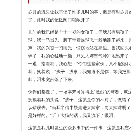
岁月的流失让我忘记了许多儿时的事，但是有时岁月
了，此时我的记忆闸门就敞开了。
儿时的我已经是个十一岁的女孩了，但我却有男孩子一
球，我一马当先，脚下带着足球飞一般地跑了起来。
声。我的兴奋一扫而光，愣愣地站在那里。当我回头
碎了，我的心猛地一颤，只见大婶怒气冲冲地出来了
一退，指着我，我心想：“你们这些家伙，真不配做
我，笑着说：“孩子，没事，我知道不是你，等我把那
却，泪水突然落了下来。
伙伴们都走了，一场本来可算得上“激烈”的球赛，
抚摸着我的头说：“孩子，这就是你的不对了，做错
认错误去。”当我半信半疑走进大婶家，向大婶讲明
是好样的。”听了大婶的话，我又流下了眼泪。
这就是我儿时发生的众多事中的一件事，这就是我忘