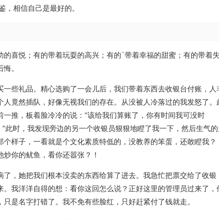
为鉴，相信自己是最好的。
功的喜悦；有的带着玩耍的高兴；有的`带着幸福的甜蜜；有的带着
后悔。
买一些礼品。精心选购了一会儿后，我们带着东西去收银台付账，人
个人竟然插队，好像无视我们的存在。从没被人冷落过的我发怒了。
前一推，板着脸冷冷的说：“该给我们算账了，你有时间我可没时
。”此时，我发现旁边的另一个收银员狠狠地瞪了我一下，然后生气的
那个样子，一看就是个文化素质特低的，没教养的笨蛋，还敢瞪我？
他炒你的鱿鱼，看你还嚣张？！
病了，她把我们根本没卖的东西给算了进去。我急忙把票交给了收银
来。我洋洋自得的想：看你这回怎么说？正好这里的管理员过来了，
，只是名字打错了。我不免有些脸红，只好赶紧付了钱就走。