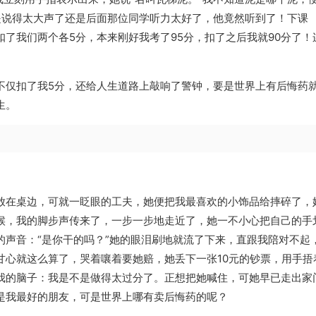
不是说得太大声了还是后面那位同学听力太好了，他竟然听到了！下课
了我们两个各5分，本来刚好我考了95分，扣了之后我就90分了！
不仅扣了我5分，还给人生道路上敲响了警钟，要是世界上有后悔药
生。
放在桌边，可就一眨眼的工夫，她便把我最喜欢的小饰品给摔碎了，
候，我的脚步声传来了，一步一步地走近了，她一不小心把自己的手
的声音：“是你干的吗？”她的眼泪刷地就流了下来，直跟我陪对不起
甘心就这么算了，哭着嚷着要她赔，她丢下一张10元的钞票，用手捂
我的脑子：我是不是做得太过分了。正想把她喊住，可她早已走出家
是我最好的朋友，可是世界上哪有卖后悔药的呢？