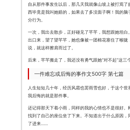
自从那件事发生以后，那几天我就像山坡上被打焉了
西毕竟是我叫她赔的，如果去了多没面子啊！我的脑
分行为。
一次，我出去散步，正好碰见了芊芊，我想跟她坦白
出口来，望了望芊芊，她也像被一团棉花塞住了喉咙，
说，就这样擦肩而过了。
后来，芊芊搬走了，我还没有勇气跟她“对不起”这三
一件难忘或后悔的事作文500字 第七篇
人生短短几十年，经历风霜也罢雨雪也好，于这个世
我后悔的就是那件事。
还记得那天下着小雨，同样的我的心情也不是很好。
找到了自己的座位坐了下来。不知道出于什么原因，
了进来……