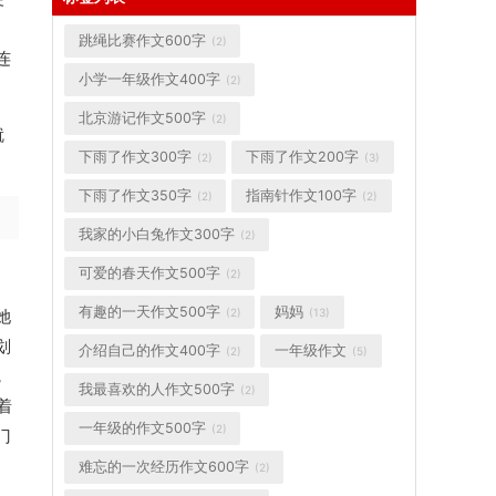
跳绳比赛作文600字
(2)
连
小学一年级作文400字
(2)
北京游记作文500字
(2)
就
下雨了作文300字
下雨了作文200字
(2)
(3)
下雨了作文350字
指南针作文100字
(2)
(2)
我家的小白兔作文300字
(2)
可爱的春天作文500字
(2)
有趣的一天作文500字
妈妈
(2)
(13)
她
划
介绍自己的作文400字
一年级作文
(2)
(5)
，
我最喜欢的人作文500字
(2)
着
一年级的作文500字
(2)
门
难忘的一次经历作文600字
(2)