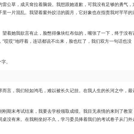
的雷公草，成天耷拉着脑袋。我想跟她道歉，可我没有足够的勇气，
子里一片混乱。我望着窗外皎洁的圆月，它好象也在指责我对芊芊的
。望着她我欲言有止，脸憋得像块红布似的，嘴张了一下，终于没有
“哎哎”地哼着，连话都说不出来，脸也红了，我们双方一句话也没
个字。
界而言，我们轻如鸿毛，难以被长久记挂。在我人生的长河之中，最
刚刚期末考试结束，我要去学校领取成绩。我目无表情的来到了教室
同桌没有来。在我刚坐好不久，学习委员捧着我们的考试卷子从门外