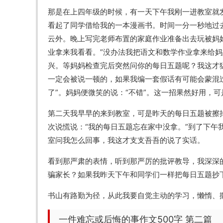
那是在上四年级的时候，有一天下午我刚一进教室就
看起了同学借给我的一本漫画书。时间一分一秒地过
云外。晚上写完老师布置的家庭作业准备出去玩被妈
业拿来我看看。”没办法我把语文和数学作业拿来给妈
兴。等妈妈检查完后突然问你的每日五题呢？我这才
一定会被说一顿的，如果我编一套假话有可能会蒙混
了”。妈妈便微笑的说：“不错”。这一招果然好用，
第二天我早早的来到教室，可是昨天的每日五题被擦
次说慌说：“我的每日五题忘在家中没拿。”到了下
室问我怎么回事，我这才支支吾吾的说了实话。
看到那严肃的表情，听到那严厉的批评教导，我深深
骗家长？如果我昨天下午和同学们一样把每日五题抄
书山有路勤为径，从此我要自觉主动的学习，懒惰、
一件难忘或后悔的事作文500字 第二篇