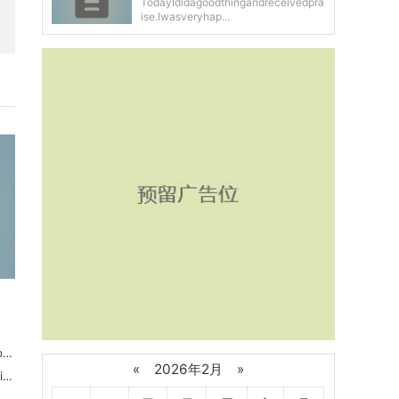
TodayIdidagoodthingandreceivedpra
ise.Iwasveryhap...
s
«
2026年2月
»
n