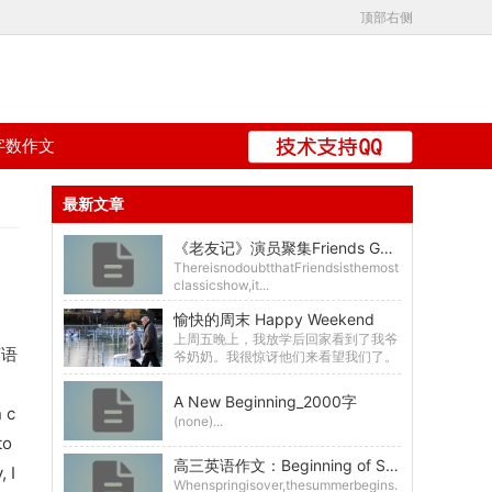
顶部右侧
字数作文
最新文章
《老友记》演员聚集Friends Got Together
ThereisnodoubtthatFriendsisthemost
classicshow,it...
愉快的周末 Happy Weekend
上周五晚上，我放学后回家看到了我爷
英语
爷奶奶。我很惊讶他们来看望我们了。
我们已经超过三个月没有见面了，我真
的很想念他们。...
A New Beginning_2000字
 c
(none)...
to
高三英语作文：Beginning of Summer_800字
, I
Whenspringisover,thesummerbegins.