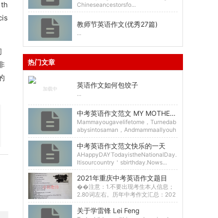
 th
Chineseancestorsfo...
cis
教师节英语作文(优秀27篇)
...
间
热门文章
非
的
英语作文如何包饺子
...
中考英语作文范文 MY MOTHER’S LOVE
Mammayougavelifetome，Turnedab
abysintosaman，Andmammaallyouh
ad...
中考英语作文范文快乐的一天
AHappyDAYTodayistheNationalDay.
Itisourcountry＇sbirthday.Nows...
2021年重庆中考英语作文题目
��注意：1.不要出现考生本人信息；
2.80词左右。历年中考作文汇总：202
0年全国各省市中考语文作文题目汇总2
019年...
关于学雷锋 Lei Feng