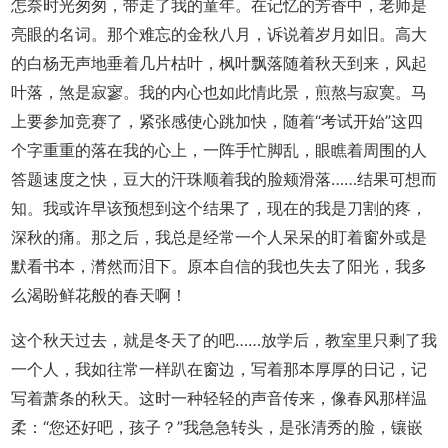
怎奈时光匆匆，带走了我的童年。在记忆的芳香中，老师是
亮眼的名词。那个难忘的金秋八月，诉说着岁月如旧。高大
的白杨无声地垂着几片枯叶，枫叶飘落随着秋天到来，风起
叶落，煞是寂寥。我的内心也如此情此景，煎熬与寂寞。马
上要参加竞赛了，紧张感使心跳加快，随着“考试开始”这四
个字重重的落在我的心上，一阵手忙脚乱，眼瞧着周围的人
答题速度之快，豆大的汗珠顺着我的脸颊滑落……结果可想而
知。我或许早该预想到这个结果了，现在的我是刀割的疼，
深秋的痛。那之后，我总是经常一个人呆呆的盯着窗外或是
默看书本，潸然而泪下。原本自信的我也失去了阳光，我多
么渴盼鲜花般的春天啊！
这个秋天过去，就是冬天了的吧……放学后，教室里只剩了我
一个人，我如往常一样趴在窗边，写着那本厚厚的日记，记
写着萧条的秋天。这时一种轻轻的声音传来，像春风那样温
柔：“您还好吧，孩子？”我急急转头，是张清秀的脸，镶嵌