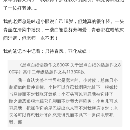
了一位好老师……
我的老师总是眯起小眼说自己18岁，但她真的很年轻。一头
青丝在清风中摇曳，一袭白裙是芬芳与爱，青春都在粉笔灰
间消逝，但老师，永不老！
我的笔记本中记着：只待春风，羽化成蝶！
《黑点白纸话题作文800字 关于黑点白纸的话题作文8
00字》高中二年级话题作文共1138字数
我一直认为整个世界都是宽容的。小时候，总像只小
刺猬似的横冲直撞。小树可以容忍我咧咧地扯下一根嫩枝
当马鞭而不对我张牙舞爪；小石头可以容忍我被它绊了一
跤之后恶狠狠地踹它几脚而不对我大声吼叫；小鱼儿可以
容忍我一把抓住它的尾巴提出水来而不对我横眉冷对；老
天爷可以容忍我对其的恶意诅咒而不杀下一道闪电劈死
我。那