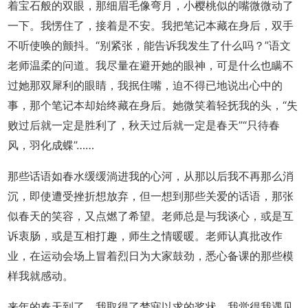
着宝石般的双眼，那细眉毛像弯月，小樱桃似的嘴微微动了
一下。我愣住了，接着是不安。我把笔记本藏在身后，双手
不听使唤的颤抖。“别紧张，能告诉我发生了什么吗？”语文
老师温柔的问道。我尽量在避开她的眼神，可是什么也瞒不
过她那双犀利的眼睛，我抿住嘴，迫不得已地说出心中的
事，那个笔记本却始终藏在身后。她微笑着轻抚我的头，“失
败过后就一定是胜利了，秋天过后就一定是春天”“只待春
风，羽化成蝶”……
那些话语如春水缓缓淌进我的心河，从那以后我不再那么消
沉，即使遭受挫折想放弃，但一想到那些关爱的话语，那张
似春天的笑容，又点燃了希望。老师总是与我谈心，或是互
诉衷肠，或是互相打趣，师生之情暖暖。老师认真批改作
业，在运动会场上冒着烈日为大家鼓劲，悉心备课的那些模
样我就感动。
来年的春天到了，我取得了梦寐以求的奖状。我觉得我遇见