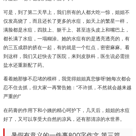
可是，到了第二天早上，我们所有的人都大吃一惊，姐姐不
仅发高烧了，而且还长了更多的水痘，如天上的繁星一样，
满脸都是水痘，四肢上、躯干上、甚至连头皮上和嘴巴上，
都长满了水痘，一塌糊涂。她的水痘有的是透亮透亮的，有
的三五成群的挤在一起，有的就是一个红点，密密麻麻。看
到这样，我们又赶快去了医院，来到皮肤科，医生说必需挂
盐水还重新配了药。
看着她那惨不忍堵的模样，我觉得姐姐真悲惨呀!她每次都会
忍不住去抓，但大家一再警告她：“不许抓，不然就会越来越
严重的!”
在药膏的作用下和小姨的精心呵护下，几天后，姐姐的水痘
好了，又可以享受大自然的凉风，还有那清凉的水世界。
暑假有意义的一件事800字作文 第三篇