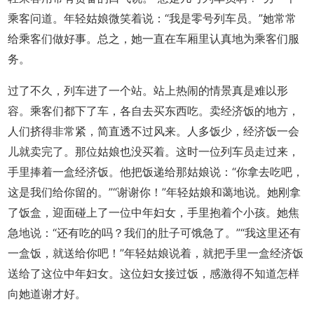
乘客问道。年轻姑娘微笑着说：“我是零号列车员。”她常常
给乘客们做好事。总之，她一直在车厢里认真地为乘客们服
务。
过了不久，列车进了一个站。站上热闹的情景真是难以形
容。乘客们都下了车，各自去买东西吃。卖经济饭的地方，
人们挤得非常紧，简直透不过风来。人多饭少，经济饭一会
儿就卖完了。那位姑娘也没买着。这时一位列车员走过来，
手里捧着一盒经济饭。他把饭递给那姑娘说：“你拿去吃吧，
这是我们给你留的。”“谢谢你！”年轻姑娘和蔼地说。她刚拿
了饭盒，迎面碰上了一位中年妇女，手里抱着个小孩。她焦
急地说：“还有吃的吗？我们的肚子可饿急了。”“我这里还有
一盒饭，就送给你吧！”年轻姑娘说着，就把手里一盒经济饭
送给了这位中年妇女。这位妇女接过饭，感激得不知道怎样
向她道谢才好。