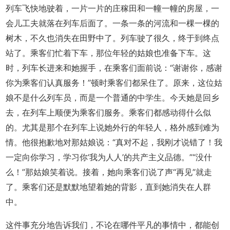
列车飞快地驶着，一片一片的庄稼田和一幢一幢的房屋，一
会儿工夫就落在列车后面了。一条一条的河流和一棵一棵的
树木，不久也消失在田野中了。列车驶了很久，终于到终点
站了。乘客们忙着下车，那位年轻的姑娘也准备下车。这
时，列车长进来和她握手，在乘客们面前说：“谢谢你，感谢
你为乘客们认真服务！”顿时乘客们都呆住了。原来，这位姑
娘不是什么列车员，而是一个普通的中学生。今天她是回乡
去，在列车上顺便为乘客们服务。乘客们都感动得什么似
的。尤其是那个在列车上说她外行的年轻人，格外感到难为
情。他很抱歉地对那姑娘说：“真对不起，我刚才说错了！我
一定向你学习，学习你‘我为人人’的共产主义品德。”“没什
么！”那姑娘笑着说。接着，她向乘客们说了声“再见”就走
了。乘客们还是默默地望着她的背影，直到她消失在人群
中。
这件事充分地告诉我们，不论在哪件平凡的事情中，都能创