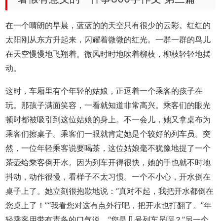
在一个晴朗的早晨，蓝蓝的的天空只有很少的云彩。红红的
太阳刚从东方升起来，闪耀着微微的红光。一群一群的鸟儿
在天空慢慢地飞翔着。微风时时地吹着柳枝，柳枝轻轻地摆
动。
这时，车厢里有个年轻的姑娘，正逗着一个乘客的孩子在
玩。那孩子满面笑容，一看就知道非常高兴。乘客们的眼光
顿时都被吸引到这位姑娘的身上。不一会儿，她又拿桌布为
乘客们擦桌子。乘客们一眼就肯定她是个较好的列车员。突
然，一位年轻乘客说要喝茶，这位姑娘毫不犹豫地提了一个
茶壶给乘客倒开水。因为列车开得很快，她的手也就不时地
抖动，动作很慢，看样子不太习惯。一个不小心，开水倒在
桌子上了。她立刻很抱歉地说：“真对不起，我把开水都倒在
您桌上了！”“我看您对这有点外行吧，把开水也打翻了。”年
轻乘客用带有责备的口气说。“您是几号列车员啊？”另一个