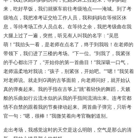
来，吃好早饭，我们就驱车前往考级地点——淹城。到了考
级地点，我把准考证交给工作人员，我和妈妈在等候区休
息，等待考场工作人员点名。在等待之余，我把考级曲在我
大腿上过了一遍，突然，听见有人叫我的名字：‘‘吴思
萌！”我抬头一看，是老师在点名了，终于到我啦！在老师的
带领下，我们进了三楼的考场。“下一位。”到我了，我紧张
的手心都出汗了，“开始你的第一首曲目！”我深吸一口气，
老师温柔地对我说：“孩子，别紧张，开始吧。”“嗯！”我笑着
对老师说。就走到G调的古筝面前，向老师问好，就开始认
真的弹奏起来。我的手指在古筝上“跳”着轻快的舞蹈，天籁
般的乐曲如行云流水似的从我的手指间流淌出来。连考官都
情不自禁的跟着我的节奏律动起来。两首曲子弹完，只听考
官一句：“嗯，很棒！”我微笑着向考官鞠躬道别。
走出考场，我感觉这时的天空是这么明朗，空气是那么的清