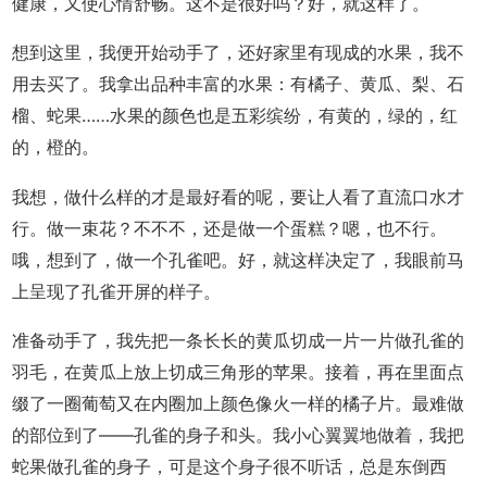
健康，又使心情舒畅。这不是很好吗？好，就这样了。
想到这里，我便开始动手了，还好家里有现成的水果，我不
用去买了。我拿出品种丰富的水果：有橘子、黄瓜、梨、石
榴、蛇果……水果的颜色也是五彩缤纷，有黄的，绿的，红
的，橙的。
我想，做什么样的才是最好看的呢，要让人看了直流口水才
行。做一束花？不不不，还是做一个蛋糕？嗯，也不行。
哦，想到了，做一个孔雀吧。好，就这样决定了，我眼前马
上呈现了孔雀开屏的样子。
准备动手了，我先把一条长长的黄瓜切成一片一片做孔雀的
羽毛，在黄瓜上放上切成三角形的苹果。接着，再在里面点
缀了一圈葡萄又在内圈加上颜色像火一样的橘子片。最难做
的部位到了——孔雀的身子和头。我小心翼翼地做着，我把
蛇果做孔雀的身子，可是这个身子很不听话，总是东倒西