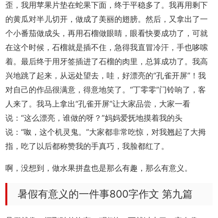
歪，我用苹果片垫在蛇果下面，终于平稳多了。我再用剩下
的黄瓜对半儿切开，做成了美丽的翅膀。然后，又拿出了一
个小番茄做成头，再用石榴做眼睛，眼看快要成功了，可就
在这个时候，石榴就是插不住，急得我直冒冷汗，手也哆嗦
着。最后终于用牙签插进了石榴的肉里，总算成功了。我高
兴地跳了起来，从远处望去，哇，好漂亮的“孔雀开屏”！我
对自己的作品很满意，得意地笑了。“丁零零”门铃响了，客
人来了。我马上拿出“孔雀开屏”让大家品尝，大家一看
说：“这么漂亮，谁做的呀？”妈妈爱抚地摸着我的头
说：“呶，这个机灵鬼。”大家都非常吃惊，对我翘起了大拇
指，吃了以后都称赞我的手真巧，我脸都红了。
啊，没想到，做水果拼盘也是那么有趣，那么有意义。
暑假有意义的一件事800字作文 第九篇