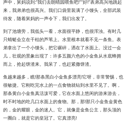
声中，舅妈说到:“我们去朗晴园喂鱼吧!”“好!”表弟高兴地跳起
来，我弟弟也很高兴。我们口袋里装满了小馒头，全部武装
待发，随着舅妈的一声令下，我们出发了。
到了池塘旁，我低头一看，水面很平静，也很浑浊。有时几
只蜻蜓会立在干枯的芦苇上。水里根本就看不见一条鱼。表
弟拿出了一个小馒头，把它碾碎，洒在了水面上。没过一会
儿，壮观的景象出现了：许多五颜六色的小金鱼从水底蜂拥
而上，抢起饼渣来。我呆了，也赶紧撒饼渣。
鱼越来越多，瞧!那条黑白小金鱼多漂亮!它呀，非常警惕，也
很敏捷。它刚吃完水上的一点食物就钻到水里不见了。啊，
那条黄白小金鱼真活泼可爱，它在水面上悠闲的游来游去，
时不时地的吃几口水面上的食物。那，那!那只小金鱼金黄色
的，金的耀眼，金的迷人。它，就像是金鱼公主，那头顶的
一圈白，就是它的皇冠了。它真漂亮!