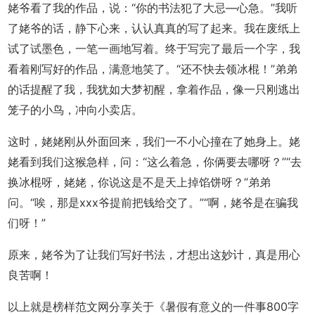
姥爷看了我的作品，说：“你的书法犯了大忌—心急。”我听
了姥爷的话，静下心来，认认真真的写了起来。我在废纸上
试了试墨色，一笔一画地写着。终于写完了最后一个字，我
看着刚写好的作品，满意地笑了。“还不快去领冰棍！”弟弟
的话提醒了我，我犹如大梦初醒，拿着作品，像一只刚逃出
笼子的小鸟，冲向小卖店。
这时，姥姥刚从外面回来，我们一不小心撞在了她身上。姥
姥看到我们这猴急样，问：“这么着急，你俩要去哪呀？”“去
换冰棍呀，姥姥，你说这是不是天上掉馅饼呀？”弟弟
问。“唉，那是xxx爷提前把钱给交了。”“啊，姥爷是在骗我
们呀！”
原来，姥爷为了让我们写好书法，才想出这妙计，真是用心
良苦啊！
以上就是榜样范文网分享关于《暑假有意义的一件事800字