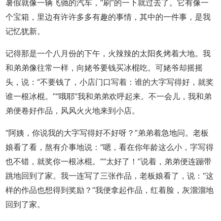
暑假就像一辆飞驰的汽车，“刷”的一下就过去了。它有像一
个宝箱，里边有许许多多有趣的事情，其中的一件事，是我
记忆犹新。
记得那是一个八月份的下午，火辣辣的太阳炙烤着大地。我
和弟弟像往常一样，向姥爷要钱买冰棍吃。可姥爷却摇摇
头，说：“不要钱了，小店门口写着：谁的大字写得好，就奖
谁一根冰棍。”“哦耶”我和弟弟欢呼起来。不一会儿，我和弟
弟便卷好作品，风风火火地来到小店。
“阿姨，你说我的大字写得好不好呀？”弟弟着急地问。老板
娘看了看，熬有介事地说：“嗯，看在你年龄这么小，字写得
也不错，就奖你一根冰棍。”“太好了！”说着，弟弟便连蹦带
跳地回到了家。我一连写了三张作品，老板娘看了，说：“这
样的作品也想得到奖励？”我便拿起作品，红着脸，灰溜溜地
回到了家。