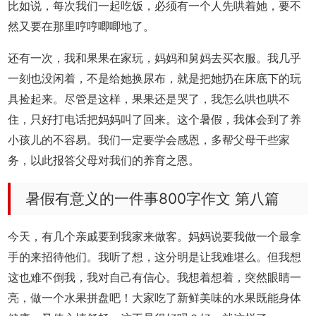
比如说，每次我们一起吃饭，必须有一个人先哄着她，要不
然又要在那里哼哼唧唧地了。
还有一次，我和果果在家玩，妈妈和舅妈去买衣服。我几乎
一刻也没闲着，不是给她换尿布，就是把她扔在床底下的玩
具捡起来。尽管是这样，果果还是哭了，我怎么哄也哄不
住，只好打电话把妈妈叫了回来。这个暑假，我体会到了养
小孩儿的不容易。我们一定要学会感恩，多帮父母干些家
务，以此报答父母对我们的养育之恩。
暑假有意义的一件事800字作文 第八篇
今天，有几个亲戚要到我家来做客。妈妈说要我做一个最拿
手的来招待他们。我听了想，这分明是让我难堪么。但我想
这也难不倒我，我对自己有信心。我想着想着，突然眼睛一
亮，做一个水果拼盘吧！大家吃了新鲜美味的水果既能身体