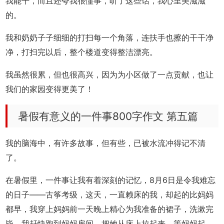
我能干，而且还夸我很懂事，听了这些话，我心里美滋滋
的。
我和奶奶子子细细的打扫每一个角落，连扶手也擦的干干净
净，打扫完以后，整个楼道变得整洁漂亮。
我虽然很累，但也很高兴，因为为小区做了一点贡献，也让
我们的家园变得更美了！
暑假有意义的一件事800字作文 第五篇
我的脑海中，有许多故事，但有些，已被水流冲得记不清
了。
在暑假里，一件事让我有着深刻的记忆，8月6日是令我难忘
的日子——古筝考级，这天，一直赖床的我，却起的比妈妈
都早，我穿上妈妈前一天晚上精心为我准备的裙子，洗漱完
毕，我赶快跑到妈妈房间，把她从床上拉起来，等妈妈起