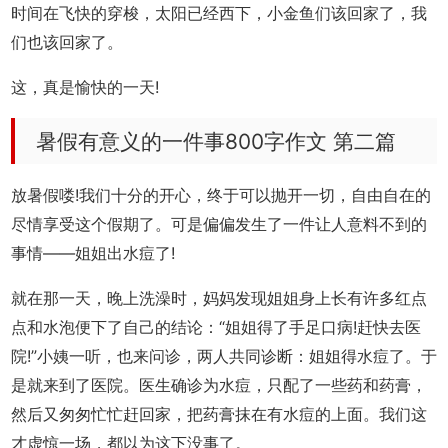
时间在飞快的穿梭，太阳已经西下，小金鱼们该回家了，我
们也该回家了。
这，真是愉快的一天!
暑假有意义的一件事800字作文 第二篇
放暑假喽!我们十分的开心，终于可以抛开一切，自由自在的
尽情享受这个假期了。可是偏偏发生了一件让人意料不到的
事情——姐姐出水痘了!
就在那一天，晚上洗澡时，妈妈发现姐姐身上长有许多红点
点和水泡便下了自己的结论：“姐姐得了手足口病!赶快去医
院!”小姨一听，也来问诊，两人共同诊断：姐姐得水痘了。于
是就来到了医院。医生确诊为水痘，只配了一些药和药膏，
然后又匆匆忙忙赶回家，把药膏抹在有水痘的上面。我们这
才虚惊一场，都以为这下没事了。