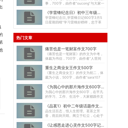
事，700字，由作者“oucong”与大家一
出
起分享，希望大家喜欢这篇《闷-门=
《学雷锋纪念日》初中三年级日记写作共665字数
心》作...
学雷锋纪念日_学雷锋日记600字3月5
日星期四晴“学习雷锋好榜样，忠于革
愧
命忠于党……”我踏着一路春风，撒下一
路欢...
的
热门文章
第
痛苦也是一笔财富作文700字
他
《痛苦也是一笔财富》的作文为中考，
体裁为书信，700字，由作者“人世间
的过客”与大家一起分享，希望大家喜
重生之商业女王作文500字
欢这篇《痛苦也是...
《重生之商业女王》的作文为初二，体
裁为小说，500字，由作者“sara107
0”与大家一起分享，希望大家喜欢这篇
《为我心中的那片海作文600字 为我心中的那片海优秀作文》初中三年级话题作文共4038字数
《重生之...
为我心中的那片海作文600字，在平凡
的学习、工作、生活中，大家都跟作文
打过交道吧，作文一定要做到主题集
《品茗1》初中二年级话题作文共1044字数
中，围绕同一主题作...
品生活百态，悟人生哲理。茗茶之芳
香，雨后则天睛。阁立于红尘，心处于
静逸。一-题记“松花酿酒，春水煎
《让感恩走进心灵作文500字记叙文》初中三年级叙事作文共568字数
茶。”茶...