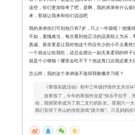
这些，你们更加惊奇了吧，是啊，我的弟弟有什么值
来，那就让我来和你们说说吧
我的弟弟你们可别他只有7岁，只上一年级呢！他懂
不如，羞愧难当，每次看到他正洁的品质助人为乐，
真诚、善良更是让我对他这个尚仅年少的小不点蓦然
一个就会让给我吃，还总会摆出一副无辜柔弱的样子
就是个小馋猫！哪里会吃不下？他这胃口比我还要大
怎么样，我的这个弟弟值不值得我敬佩学习呢？
《寒假实践活动》初中三年级抒情作文共504
放寒假了，今年的寒假作业是“快乐手拉手，
动，我很荣幸成为了第二支行的队长。星期六一大
我们安排了舟山的传统游戏“跳方格”。只见妈妈