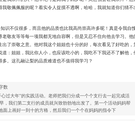
得我敬佩佩服的呢？着实令人捉摸不透啊，哈哈，我就知道你们猜不
得知识不仅很多，而且他的品质也比我高尚崇高许多呢！真是令我自
尊老敬友等等每一项我都无地自容啊，但是又忍不住向他去学习。他
生出了崇敬之意。他对我这个姐姐也十分的好，每次看见了好吃的，
说道：姐姐，我比你人小，也应该吃小的，我吃不下我还不了解他，
得多。这孔融让梨的品质难道也不值得我学习？
字数
开心过大年”的实践活动。老师把我们分成一个个支行去一起完成活
早，我们第二支行的成员就兴致勃勃地出发了。第一个活动妈妈帮
在地面上画好一到十的方格，然后我们一个个在妈妈的指令下