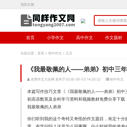
顶部左侧
首页
小学作文
高中作文
作文题材
当前位置：
首页
>
初中作文
> 正文
《我最敬佩的人——弟弟》初中三年
优秀作文大全网 发布于2026-06-03 14:20:22
初中作文
本篇写作技巧文章《《我最敬佩的人——弟弟》初中
初高语数英及全科学习资料和视频教材免费分享下载
我最敬佩的人弟弟
你们听到我的这个奇特又奇怪的作文题目，肯定十分
害，有学问吗？这是怎么回事啊，什么时候我的弟弟