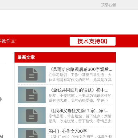
顶部右侧
字数作文
最新文章
《风雨哈佛路观后感600字观后感 风雨哈佛路观后感5篇》初中一年级读后感共4100字数
在学习培训、工作中甚至日常生活，大
伙儿都是有写作文的历经。尤其是在其
中的话题作文，也是普遍，话题作文的
《金钱共同面对的话题》初中三年级读书笔记共1046字数
主题风格无须从原材...
朋友，不要吃惊，不要以为我说这样的
小
话有伤大雅，我的确很爱钱。早在小
时，那金光闪闪的小硬币在我眼里就特
《[我和父母征文]家？家，家!》初中二年级杂文写作共1415字数
有魅力，因为它就等于...
亲情是雨，带走烦燥，留下轻凉；亲情
是风，吹走忧愁，留下愉快；亲情是太
阳，带走黑暗，留下光明。亲情是最伟
闷-门=心作文700字
大的，不管我们快乐...
《闷-门=心》的作文为初三，体裁为叙
到