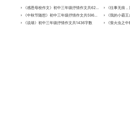
《感恩母校作文》初中三年级抒情作文共628字数
《往事无痕，只剩
《中秋节随想》初中三年级抒情作文共596字数
《我的小霸王弟弟
《说墙》初中三年级抒情作文共1436字数
《萤火虫之中秋夜