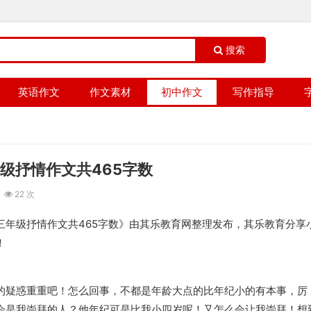
搜索
英语作文
作文素材
初中作文
写作指导
级抒情作文共465字数
22 次
三年级抒情作文共465字数》由其乐教育网整理发布，其乐教育分享
！
的疑惑重重吧！怎么回事，不都是年龄大点的比年纪小的有本事，厉
会是我崇拜的人？他年纪可是比我小四岁呢！又怎么会让我崇拜！想