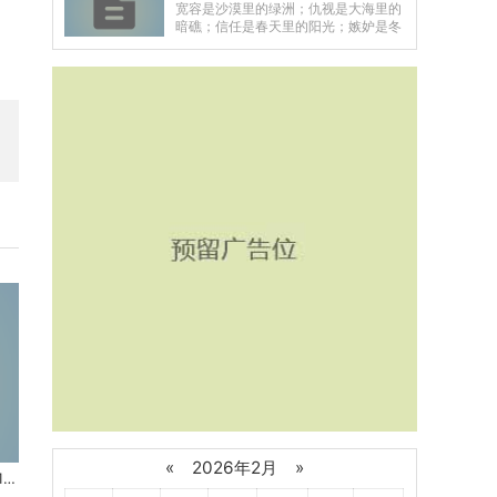
宽容是沙漠里的绿洲；仇视是大海里的
暗礁；信任是春天里的阳光；嫉妒是冬
天里的冰霜。而感恩则是夏日凉风，冬
日暖炉。——题记乌...
«
2026年2月
»
《生活需要熬煮》初中三年级抒情作文共561字数