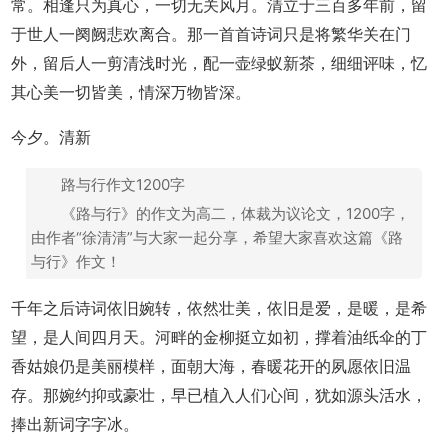
常。相逢只为真心，一切无关风月。清立于三百多年前，留
于世人一阕阙悲欢离合。那一首首诗词只是将繁华关在门
外，留后人一剪清浅时光，配一壶绿蚁新茶，细细评味，忆
其心美一切皆美，情深万物皆深。
今夕。清新
路与行作文1200字
《路与行》的作文为高二，体裁为议论文，1200字，
由作者“徐清清”与大家一起分享，希望大家喜欢这篇《路
与行》作文！
千年之后诗词依旧婉转，依然壮美，依旧是爱，是暖，是希
望，是人间四月天。河畔的金柳挺立如初，撑着油纸伞的丁
香姑娘仍是美丽模样，面朝大海，春暖花开的夙愿依旧温
存。那婉约抑或豪壮，早已植入人们心间，犹如源头活水，
捧出新词字字冰。