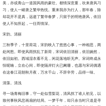
美，亦或青山一道国风雨的豪壮。都情深意重，吹来唐风习
习，使人一睹唐之繁华热忱。重来我亦为行人，那年春，除
却花开不是真，远逝了繁华春梦，只留于的明艳唐风，依旧
使人不知所起，一往而情深。
宋韵。清丽
三秋季子，十里荷花，宋韵映入了悠悠心事，一种相思，两
处闲愁。即使风雨扰乱了新荷，宋词依旧清丽，依旧婉然，
依旧如初。西域湿衣看不见，闲花落地听无声。宋词终成永
恒呢喃，立在心间，即使隔岸灯火已阑珊，也愿与宋词偶遇
在这春江花朝秋月夜，万水千山，不辞辛劳，品得一味。
清藻。清浅
寻一场青梅旧事，守一处似雪梨花，清风扰了谁人初见，以
致何事秋风悲画扇的结局。一梦千年，却只余当时只道是寻