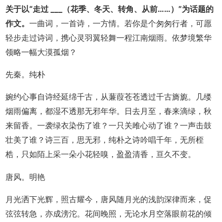
关于以“走过 ___（花季、冬天、转角、从前……）”为话题的
作文。
一曲词，一首诗，一方情。若你是个匆匆行者，可愿
轻步走过诗词，携心灵羽翼轻舞一程江南烟雨。依梦境繁华
领略一幅大漠孤烟？
先秦。纯朴
婉约心事自诗经延绵千古，从蒹葭苍苍透过千古旖旎。几缕
烟雨偏离，都湿不透那无邪年华。日去月至，春来滴绿，秋
来留香。一袭绿衣染伤了谁？一只关雎心动了谁？一声击鼓
壮美了谁？诗三百，思无邪，纯朴之诗吟唱千年，无所桎
梏，只如陌上采一朵小花轻嗅，盈盈清香，亘久不变。
唐风。明艳
月光洒下光辉，照古耀今，唐风随月光的浅韵深律而来，促
弦弦转急，亦成滂沱。花间晚照，无论水月空落眼前花的倾