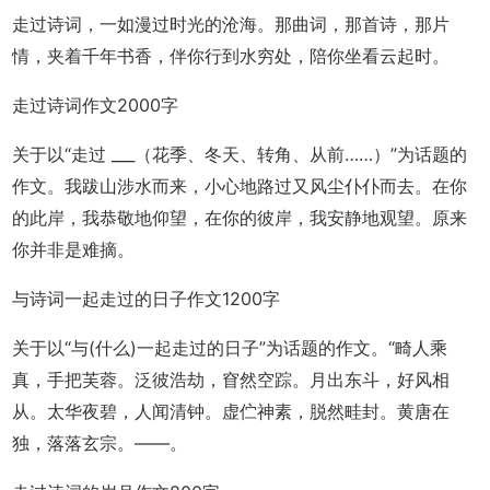
走过诗词，一如漫过时光的沧海。那曲词，那首诗，那片
情，夹着千年书香，伴你行到水穷处，陪你坐看云起时。
走过诗词作文2000字
关于以“走过 ___（花季、冬天、转角、从前……）”为话题的
作文。我跋山涉水而来，小心地路过又风尘仆仆而去。在你
的此岸，我恭敬地仰望，在你的彼岸，我安静地观望。原来
你并非是难摘。
与诗词一起走过的日子作文1200字
关于以“与(什么)一起走过的日子”为话题的作文。“畸人乘
真，手把芙蓉。泛彼浩劫，窅然空踪。月出东斗，好风相
从。太华夜碧，人闻清钟。虚伫神素，脱然畦封。黄唐在
独，落落玄宗。——。