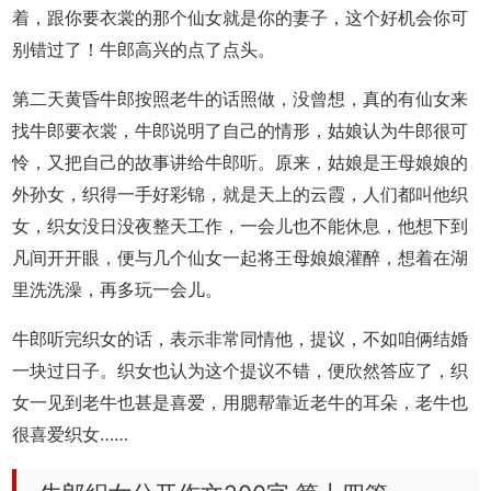
着，跟你要衣裳的那个仙女就是你的妻子，这个好机会你可
别错过了！牛郎高兴的点了点头。
第二天黄昏牛郎按照老牛的话照做，没曾想，真的有仙女来
找牛郎要衣裳，牛郎说明了自己的情形，姑娘认为牛郎很可
怜，又把自己的故事讲给牛郎听。原来，姑娘是王母娘娘的
外孙女，织得一手好彩锦，就是天上的云霞，人们都叫他织
女，织女没日没夜整天工作，一会儿也不能休息，他想下到
凡间开开眼，便与几个仙女一起将王母娘娘灌醉，想着在湖
里洗洗澡，再多玩一会儿。
牛郎听完织女的话，表示非常同情他，提议，不如咱俩结婚
一块过日子。织女也认为这个提议不错，便欣然答应了，织
女一见到老牛也甚是喜爱，用腮帮靠近老牛的耳朵，老牛也
很喜爱织女……