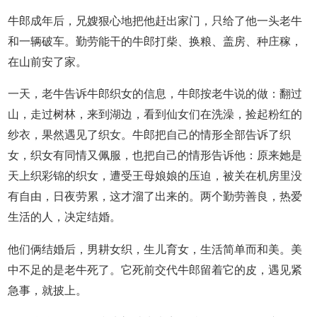
牛郎成年后，兄嫂狠心地把他赶出家门，只给了他一头老牛
和一辆破车。勤劳能干的牛郎打柴、换粮、盖房、种庄稼，
在山前安了家。
一天，老牛告诉牛郎织女的信息，牛郎按老牛说的做：翻过
山，走过树林，来到湖边，看到仙女们在洗澡，捡起粉红的
纱衣，果然遇见了织女。牛郎把自己的情形全部告诉了织
女，织女有同情又佩服，也把自己的情形告诉他：原来她是
天上织彩锦的织女，遭受王母娘娘的压迫，被关在机房里没
有自由，日夜劳累，这才溜了出来的。两个勤劳善良，热爱
生活的人，决定结婚。
他们俩结婚后，男耕女织，生儿育女，生活简单而和美。美
中不足的是老牛死了。它死前交代牛郎留着它的皮，遇见紧
急事，就披上。