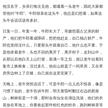
他没名字，乡亲们每次见他，都遛着一头老牛，因此大家都
管他叫”牛郎“。牛郎很喜欢这头牛，他总是幻想着，如果这
头牛会说话该有多好。
日复一日，年复一年，牛郎长大了，哥嫂想霸占父亲的财
产，他们把牛郎看成障碍，想把他赶走，自己独占财产，牛
郎也觉得没什么，只要那头牛跟着自己，他什么也不要。于
是他牵着老牛，头也不回的离开了，离开村子，走到山中，
从那以后他白天上山打柴，装满一车之后，就让老牛拉着到
集市上换粮食，没过多久，他在山前盖了一间草房，又在草
房旁边种上了庄稼，自己就在这里安家了。
天晚上，老牛突然说话了，可是牛郎一点儿也不惊喜，像是
习惯了似的，老牛告诉牛郎，明天黄昏时翻过右边的那座
山，树林前是一个湖，那时会有仙女在湖边洗澡，他们的衣
裳放在草地上，你要捡起那件粉红色的纱衣，跑到树林里等