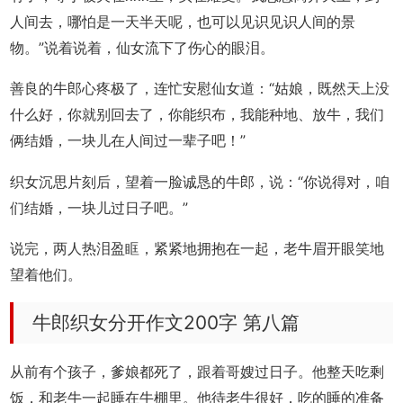
人间去，哪怕是一天半天呢，也可以见识见识人间的景
物。”说着说着，仙女流下了伤心的眼泪。
善良的牛郎心疼极了，连忙安慰仙女道：“姑娘，既然天上没
什么好，你就别回去了，你能织布，我能种地、放牛，我们
俩结婚，一块儿在人间过一辈子吧！”
织女沉思片刻后，望着一脸诚恳的牛郎，说：“你说得对，咱
们结婚，一块儿过日子吧。”
说完，两人热泪盈眶，紧紧地拥抱在一起，老牛眉开眼笑地
望着他们。
牛郎织女分开作文200字 第八篇
从前有个孩子，爹娘都死了，跟着哥嫂过日子。他整天吃剩
饭，和老牛一起睡在牛棚里。他待老牛很好，吃的睡的准备