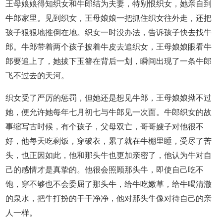
王母娘娘得知织女和牛郎结为夫妻，特别恨织女，她亲自到
牛郎家里。见到织女，王母娘娘一把抓住织女往外走，还把
孩子狠狠地推倒在地。织女一时没办法，告诉孩子快去找牛
郎。牛郎带着两个孩子披着牛皮去追织女，王母娘娘眼看牛
郎要追上了，她拔下玉簪在背后一划，瞬间出现了一条牛郎
飞不过去的天河。
织女受了严厉的惩罚，但她还是想见牛郎，王母娘娘拗不过
她，便允许她每年七月初七与牛郎见一次面。牛郎织女的故
事缩写古时候，有个孩子，父母双亡，哥哥嫂子对他很不
好，他每天吃剩饭，穿破衣，累了就在牛棚里睡，受尽了苦
头，也正因如此，他和那头牛也更加亲密了，他认为牛对自
己的感情才是真挚的。他很会照顾那头牛，即使自己吃不
饱，穿不够也不会委屈了那头牛，给牛吃嫩草，给牛喝清澈
的泉水，把牛打扮的干干净净，他对那头牛像对待自己的亲
人一样。