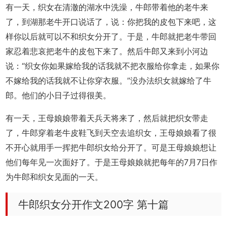
有一天，织女在清澈的湖水中洗澡，牛郎带着他的老牛来
了，到湖那老牛开口说话了，说：你把我的皮包下来吧，这
样你以后就可以不和织女分开了。于是，牛郎就把老牛带回
家忍着悲哀把老牛的皮包下来了。然后牛郎又来到小河边
说：“织女你如果嫁给我的话我就不把衣服给你拿走，如果你
不嫁给我的话我就不让你穿衣服。”没办法织女就嫁给了牛
郎。他们的小日子过得很美。
有一天，王母娘娘带着天兵天将来了，然后就把织女带走
了，牛郎穿着老牛皮鞋飞到天空去追织女，王母娘娘看了很
不开心就用手一挥把牛郎织女给分开了。可是王母娘娘想让
他们每年见一次面好了。于是王母娘娘就把每年的7月7日作
为牛郎和织女见面的一天。
牛郎织女分开作文200字 第十篇