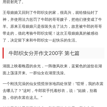
用箭射死了。
王母娘娘又回到了牛郎织女的家，很高兴，就给猫仙封了
神，并使用法力惩罚了牛郎的哥哥嫂子，把他们便变成了牛
羊。原来王母娘娘只是假装失去了法力，故意被牛郎的哥哥
带走的，借此考验牛郎织女呢！这次王母娘娘真的被感动
了，决定留下来和牛郎织女一起快乐的生活。
牛郎织女分开作文200字 第七篇
湖面上映着晚霞的余光，一阵微风吹来，蓝紫色的波纹在湖
面上荡漾开来。一群仙女在湖里洗澡。
一个刚洗完澡的仙女慌慌张张地四处张望：“哎呀，我的衣裳
去哪儿了？”这时，牛郎双手托着纱衣，说：“姑娘，别着
急，你的衣裳在这儿。”