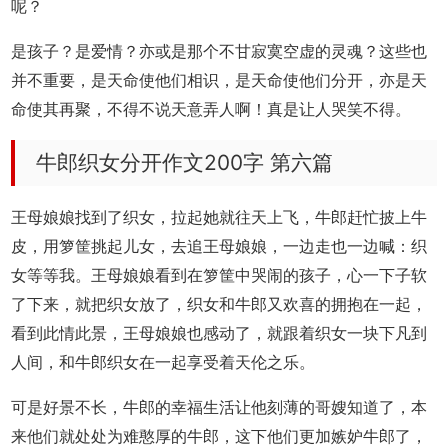
呢？
是孩子？是爱情？亦或是那个不甘寂寞空虚的灵魂？这些也
并不重要，是天命使他们相识，是天命使他们分开，亦是天
命使其再聚，不得不说天意弄人啊！真是让人哭笑不得。
牛郎织女分开作文200字 第六篇
王母娘娘找到了织女，拉起她就往天上飞，牛郎赶忙披上牛
皮，用箩筐挑起儿女，去追王母娘娘，一边走也一边喊：织
女等等我。王母娘娘看到在箩筐中哭闹的孩子，心一下子软
了下来，就把织女放了，织女和牛郎又欢喜的拥抱在一起，
看到此情此景，王母娘娘也感动了，就跟着织女一块下凡到
人间，和牛郎织女在一起享受着天伦之乐。
可是好景不长，牛郎的幸福生活让他刻薄的哥嫂知道了，本
来他们就处处为难憨厚的牛郎，这下他们更加嫉妒牛郎了，