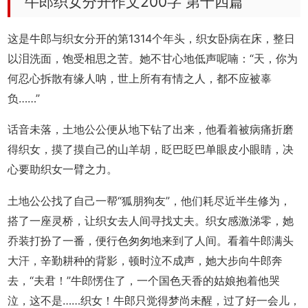
牛郎织女分开作文200字 第十四篇
这是牛郎与织女分开的第1314个年头，织女卧病在床，整日
以泪洗面，饱受相思之苦。她不甘心地低声呢喃：“天，你为
何忍心拆散有缘人呐，世上所有有情之人，都不应被辜
负……”
话音未落，土地公公便从地下钻了出来，他看着被病痛折磨
得织女，摸了摸自己的山羊胡，眨巴眨巴单眼皮小眼睛，决
心要助织女一臂之力。
土地公公找了自己一帮“狐朋狗友”，他们耗尽近半生修为，
搭了一座灵桥，让织女去人间寻找丈夫。织女感激涕零，她
乔装打扮了一番，便行色匆匆地来到了人间。看着牛郎满头
大汗，辛勤耕种的背影，顿时泣不成声，她大步向牛郎奔
去，“夫君！”牛郎愣住了，一个国色天香的姑娘抱着他哭
泣，这不是……织女！牛郎只觉得梦尚未醒，过了好一会儿，